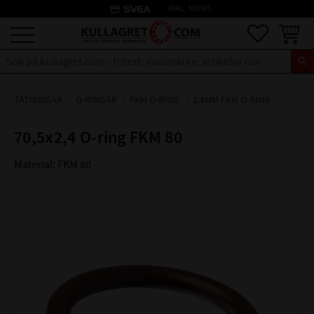
credit_card
INKL. MOMS
Meny
Favoriter
Kundva
TÄTNINGAR
O-RINGAR
FKM O-RING
2,4MM FKM O-RING
70,5x2,4 O-ring FKM 80
Material: FKM 80