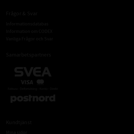
- Organiska syror med små molekyler
(yrsyra, ättiksyra)
Frågor & Svar
- Vattenånga och hett vatten
Informationsdatabas
Information om CODEX
Varning! Bränt fluorgummi ska hanteras på
Vanliga Frågor och Svar
samma sätt som frätande ämnen,
ALTERNATIV
70,6x2,4 O-ring FKM
Samarbetspartners
BETECKNING:
Kundtjänst
Mina sidor