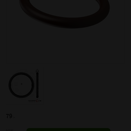
79
:-
Antal