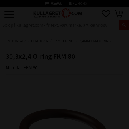
credit_card
INKL. MOMS
Meny
Favoriter
Kundva
TÄTNINGAR
O-RINGAR
FKM O-RING
2,4MM FKM O-RING
30,3x2,4 O-ring FKM 80
Material: FKM 80