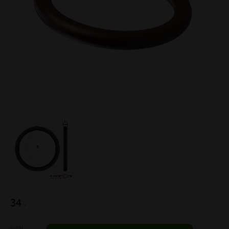
34
:-
Antal