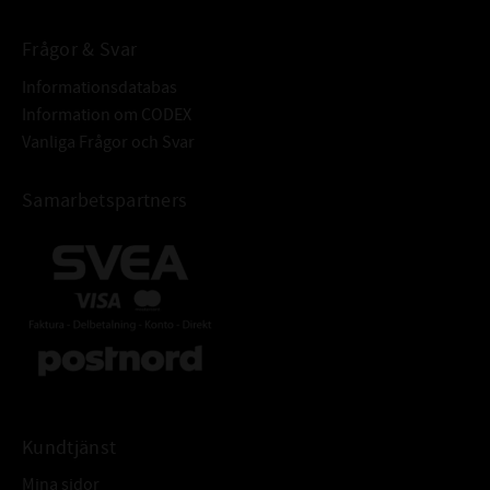
- Organiska syror med små molekyler
(yrsyra, ättiksyra)
Frågor & Svar
- Vattenånga och hett vatten
Informationsdatabas
Information om CODEX
Varning! Bränt fluorgummi ska hanteras på
Vanliga Frågor och Svar
samma sätt som frätande ämnen,
ALTERNATIV
30,3x2,4 O-ring FKM
Samarbetspartners
BETECKNING:
Kundtjänst
Mina sidor