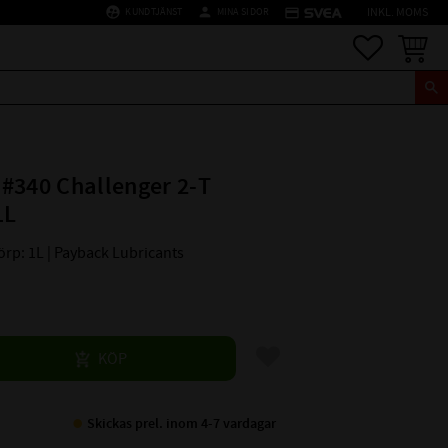
supervised_user_circle
person
credit_card
KUNDTJÄNST
MINA SIDOR
INKL. MOMS
Favoriter
Kundva
#340 Challenger 2-T
1L
Förp: 1L | Payback Lubricants
Lägg till i favoriter
KÖP
Skickas prel. inom 4-7 vardagar