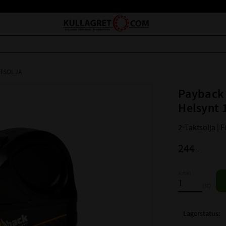
KTSOLJA
Payback 
Helsynt 
2-Taktsolja | 
244
:-
Antal
st
Lagerstatus