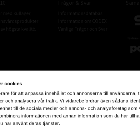
010
Frågor & Svar
Samar
SÄKER INBLA
er med kullager,
Informationsdatabas
Challenger säke
donsvårdsprodukter
Information om CODEX
mycket låg temp
v högsta kvalité.
Vanliga Frågor och Svar
direktinblandnin
ANVÄNDNING
För oljeinjektion
- Gokart
- Motorcykel
- Motorsåg
- Moped
r cookies
- Snöskoter
rare för att anpassa innehållet och annonserna till användarna, t
- Vattenskoter
er och analysera vår trafik. Vi vidarebefordrar även sådana ident
- m.fl
 enhet till de sociala medier och annons- och analysföretag som
ombinera informationen med annan information som du har tillhand
UPPFYLLER /
u har använt deras tjänster.
ISO 6743-15E
ISO-L-EGC