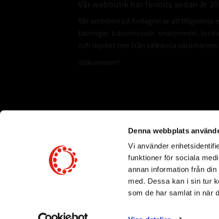
Vår webbutik har funnits sedan år 2
Vår ambition på Kullagret är att tillgodose 
tätningar, transmission, smörjmedel, for
och mycket mer från välkända varumärken a
Välkommen!
Subscribe
Denna webbplats använde
Vi använder enhetsidentifie
*
Email Address
funktioner för sociala medi
annan information från din
med. Dessa kan i sin tur k
som de har samlat in när d