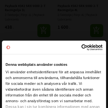
Payback #342 SRX 9000 2-T 
Payback #342 SRX 9000 2-T 
Racingolja 1L
Racingolja 4L
2-Taktsolja | Förp: 1L | Payback 
2-Taktsolja | Förp: 4L | Payback 
Lubricants
Lubricants
438
1 600
:-
:-
Lägg till i favoriter
Lägg till i favoriter
Denna webbplats använder cookies
Vi använder enhetsidentifierare för att anpassa innehållet
close
och annonserna till användarna, tillhandahålla funktioner
Välkommen till kullagret.com
för sociala medier och analysera vår trafik. Vi
vidarebefordrar även sådana identifierare och annan
Vill du handla som företag eller privatperson?
information från din enhet till de sociala medier och
Payback #840 Snow-Pro 2-T 
Payback #840 Snow-Pro 2-T 
annons- och analysföretag som vi samarbetar med.
Helsyntet 1L
Helsyntet 4L
FÖRETAG
Dessa kan i sin tur kombinera informationen med annan