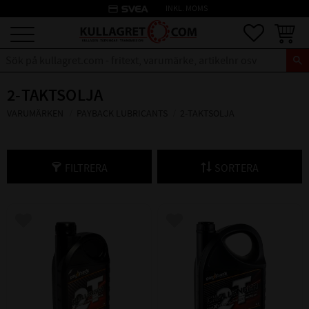
credit_card
INKL. MOMS
Meny
Favoriter
Kundva
2-TAKTSOLJA
VARUMÄRKEN
PAYBACK LUBRICANTS
2-TAKTSOLJA
FILTRERA
SORTERA
Lägg till i favoriter
Lägg till i favoriter