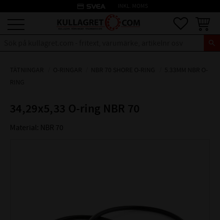
credit_card
INKL. MOMS
Meny
Favoriter
Kundva
TÄTNINGAR
O-RINGAR
NBR 70 SHORE O-RING
5.33MM NBR O-
RING
34,29x5,33 O-ring NBR 70
Material: NBR 70