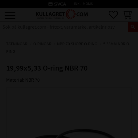
credit_card
INKL. MOMS
Meny
Favoriter
Kundva
TÄTNINGAR
O-RINGAR
NBR 70 SHORE O-RING
5.33MM NBR O-
RING
19,99x5,33 O-ring NBR 70
Material: NBR 70