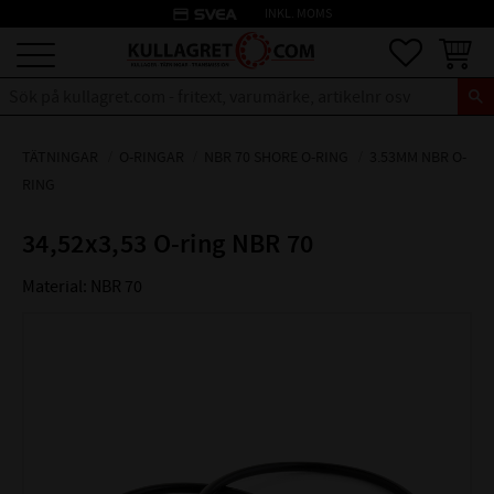
credit_card
INKL. MOMS
Meny
Favoriter
Kundva
TÄTNINGAR
O-RINGAR
NBR 70 SHORE O-RING
3.53MM NBR O-
RING
34,52x3,53 O-ring NBR 70
Material: NBR 70