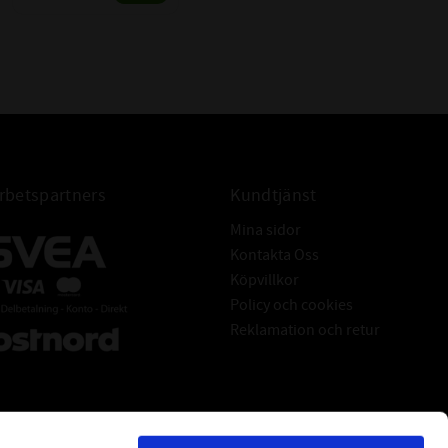
betspartners
Kundtjänst
Mina sidor
Kontakta Oss
Köpvillkor
Policy och cookies
Reklamation och retur