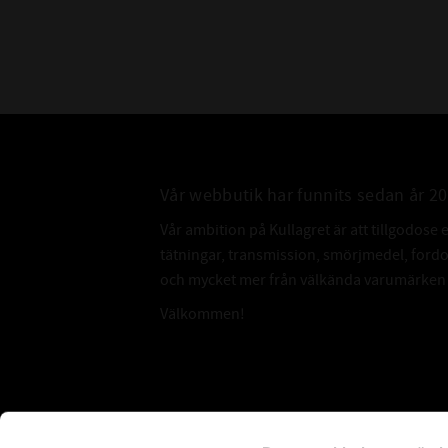
Vår webbutik har funnits sedan år 2
Vår ambition på Kullagret är att tillgodose 
tätningar, transmission, smörjmedel, for
och mycket mer från välkända varumärken a
Välkommen!
Subscribe