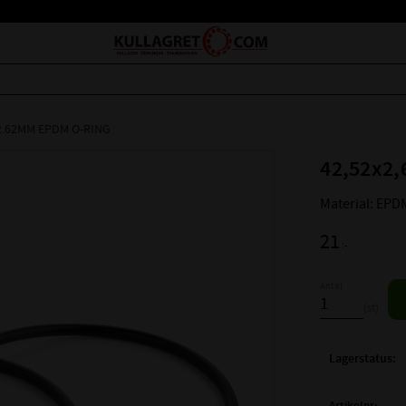
2.62MM EPDM O-RING
42,52x2,
Material: EPD
21
:-
Antal
st
Lagerstatus