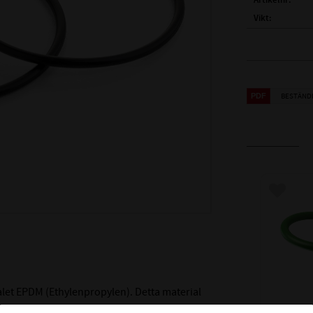
Artikelnr
Vikt
( ID )
INNERDI
( TJ )
TJOCKLE
MATERIAL:
BESTÄND
HÅRDHET (SH
TEMPERATUR
KEMISK
Lägg till
BESTÄNDIGH
alet EPDM (Ethylenpropylen). Detta material
at vatten och ånga upp till +150°C, soda