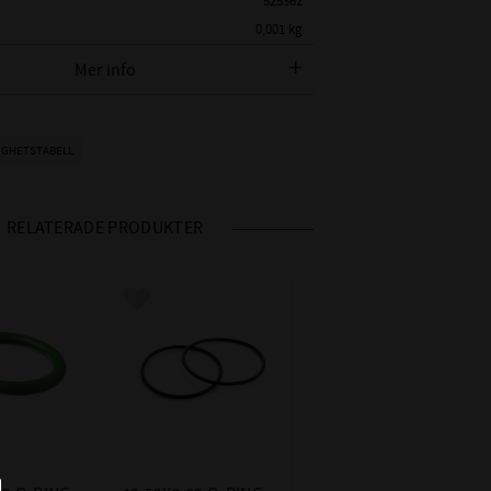
525362
0,001 kg
Mer info
AMETER:
42,52 mm
K:
2,62mm
EPDM - Ethylenpropylen
IGHETSTABELL
ORE):
Shore 70 (Vanligaste hårdheten)
OMRÅDE:
-50°C till +150°C (I luft ca +130°C)
RELATERADE PRODUKTER
- Vatten och Ånga +150°C
- Glykolbaserade bromsvätskor
+150°C
 i favoriter
Lägg till i favoriter
ET
- Många organiska och oorganiska
syror
- Rengöringsmedel, soda- o kali-
alkalier
- Fosfaterbaserade hydraulvätskor
(HFD-R)
- Silikonfett och - olja