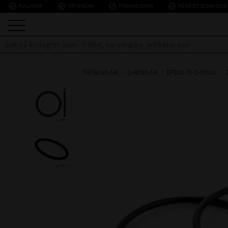
check_circle_outline
check_circle_outline
check_circle_outline
check_circle_outline
KULLAGER
TÄTNINGAR
TRANSMISSION
PÅ NÄTET SEDAN 2010
TÄTNINGAR
O-RINGAR
EPDM 70 O-RING