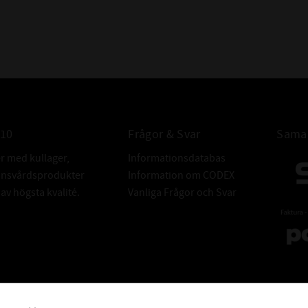
010
Frågor & Svar
Samar
er med kullager,
Informationsdatabas
donsvårdsprodukter
Information om CODEX
v högsta kvalité.
Vanliga Frågor och Svar