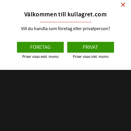
42,52X2,6
close
aserade bromsvätskor med flera.
FKM 75
Material: F
Välkommen till kullagret.com
30
:-
Vill du handla som företag eller privatperson?
FÖRETAG
PRIVAT
ALLMÄNT:
Priser visas exkl. moms
Priser visas inkl. moms
ALTERNATIV
BETECKNING: