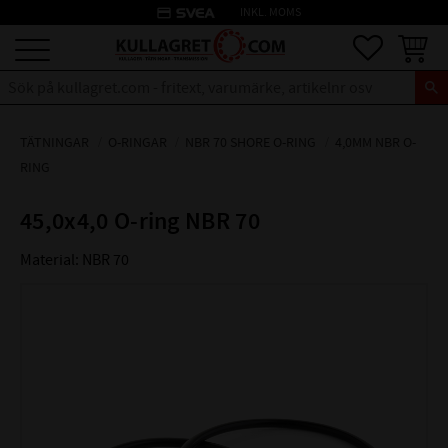
credit_card
INKL. MOMS
Meny
Favoriter
Kundva
TÄTNINGAR
O-RINGAR
NBR 70 SHORE O-RING
4,0MM NBR O-
RING
45,0x4,0 O-ring NBR 70
Material: NBR 70