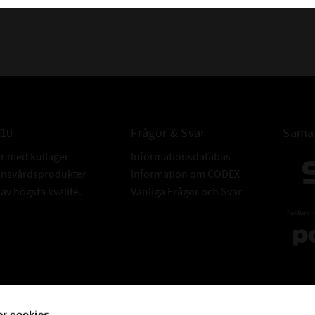
och slitage uppst
mellan metallyto
SUPREM MOLY inne
bildar en slät s
motstår tryck upp
smörjfilmen är lit
ENERGIBESPARIN
010
Frågor & Svar
Samar
SUPREME MOLY sänk
er med kullager,
Informationsdatabas
utmattningsskador
donsvårdsprodukter
Information om CODEX
Resultatet blir l
v högsta kvalité.
Vanliga Frågor och Svar
FÖRHINDRAR OLJ
En unik egenska
vilket minimerar
FÖRDELAR:
- Sänker energif
r cookies