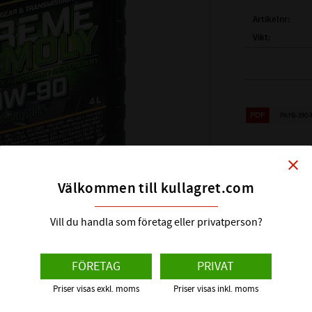
Artikelnr
Vikt
Tillverkare
#390 SUPREME MOLY
transmissionsolja
PAYB-390
SUPREME MOLY är 
växellådsolja med
close
Visa alla prod
belastning. Är he
Välkommen till kullagret.com
HÖGPRESTERAND
SUPREME MOLY ge
Vill du handla som företag eller privatperson?
avancerad högtryc
förhållanden
FÖRETAG
PRIVAT
VID BELASTNING:
Priser visas exkl. moms
Priser visas inkl. moms
Vid höga tryck el