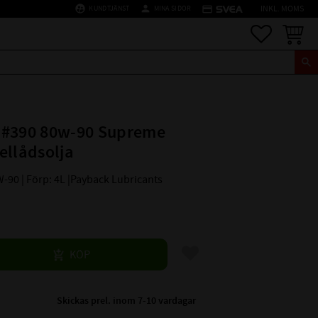
supervised_user_circle
person
credit_card
KUNDTJÄNST
MINA SIDOR
INKL. MOMS
Favoriter
Kundva
 #390 80w-90 Supreme
ellådsolja
W-90 | Förp: 4L |Payback Lubricants
Lägg till i favoriter
KÖP
Skickas prel. inom 7-10 vardagar