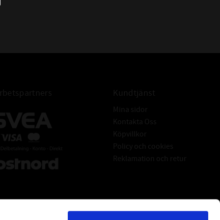
år, om inte ett gränsskikt av fasta smörjmedel finns
rna.
håller friktionsreducerande beståndsdelar som
mörjfilm av fasta ämnen på metallytorna. Denna
 till 35 ton/cm² och skyddar under perioder när
en eller obefintlig
G:
betspartners
Kundtjänst
er temperatur, friktion, vibration, slitage och
Mina sidor
 vilket kraftig öka livslängden på transmissioner.
Kontakta Oss
ägre energikostnader
Köpvillkor
ELÄCKAGE:
Policy och cookies
Reklamation och retur
p är att SUPREME MOLY rekonditionerar packboxar
 oljeläckage och oönskade reparationskostnader.-
örbrukningen