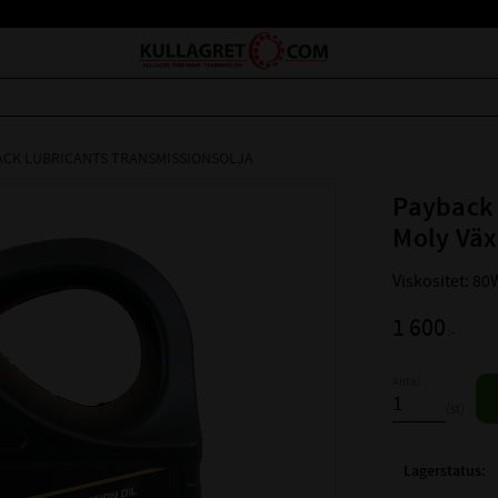
ACK LUBRICANTS TRANSMISSIONSOLJA
Payback
Moly Väx
Viskositet: 80
1 600
:-
Antal
st
Lagerstatus