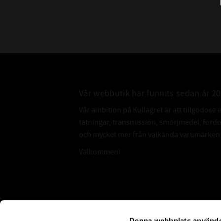
Vår webbutik har funnits sedan år 2
Vår ambition på Kullagret är att tillgodose 
tätningar, transmission, smörjmedel, for
och mycket mer från välkända varumärken a
Välkommen!
Subscribe
Denna webbplats använde