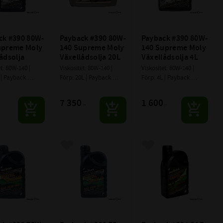
ck #390 80W-
Payback #390 80W-
Payback #390 80W-
upreme Moly 
140 Supreme Moly 
140 Supreme Moly 
ådsolja
Växellådsolja 20L
Växellådsolja 4L
t: 80W-140 | 
Viskositet: 80W-140 | 
Viskositet: 80W-140 | 
 | Payback 
Förp: 20L | Payback 
Förp: 4L | Payback 
nts
Lubricants
Lubricants
7 350
1 600
:-
:-
till i favoriter
Lägg till i favoriter
Lägg till i favoriter