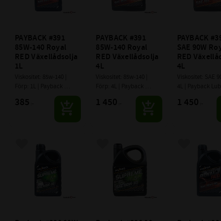
PAYBACK #391 
PAYBACK #391 
PAYBACK #39
85W-140 Royal 
85W-140 Royal 
SAE 90W Roy
RED Växellådsolja 
RED Växellådsolja 
RED Växellåd
1L
4L
4L
Viskositet: 85w-140 | 
Viskositet: 85w-140 | 
Viskositet: SAE 90
Förp: 1L | Payback 
Förp: 4L | Payback 
4L | Payback Lub
Lubricants
Lubricants
385
1 450
1 450
:-
:-
:-
Lägg till i favoriter
Lägg till i favoriter
Lägg till i f