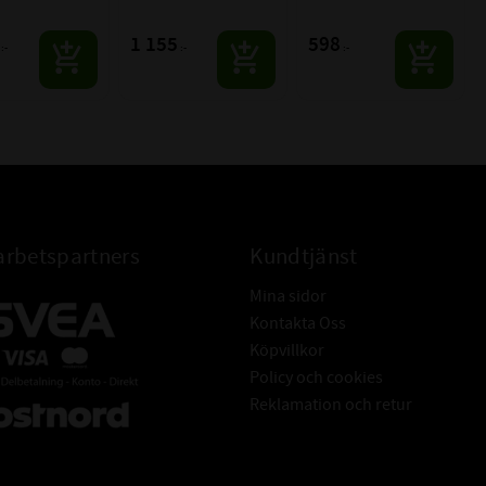
1 155
598
:-
:-
:-
rbetspartners
Kundtjänst
Mina sidor
Kontakta Oss
Köpvillkor
Policy och cookies
Reklamation och retur