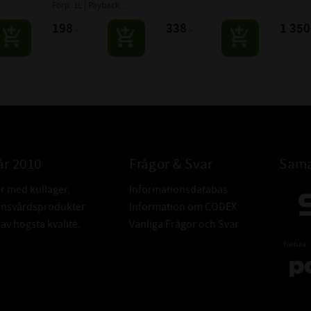
Förp: 1L | Payback 
Lubricants
198
338
1 350
:-
:-
år 2010
Frågor & Svar
Sama
er med kullager,
Informationsdatabas
donsvårdsprodukter
Information om CODEX
v högsta kvalité.
Vanliga Frågor och Svar