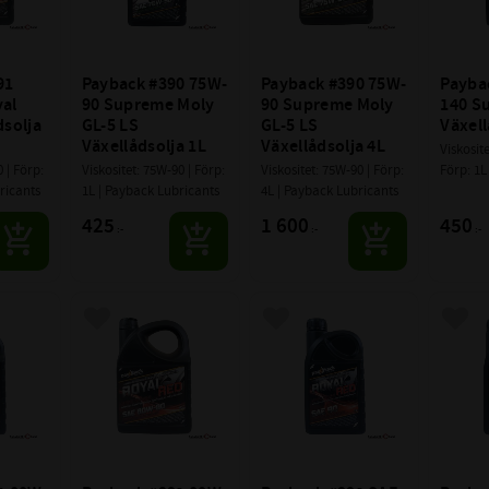
1 
Payback #390 75W-
Payback #390 75W-
Payba
al 
90 Supreme Moly 
90 Supreme Moly 
140 S
solja 
GL-5 LS 
GL-5 LS 
Växell
Växellådsolja 1L
Växellådsolja 4L
Viskosite
 | Förp: 
Viskositet: 75W-90 | Förp: 
Viskositet: 75W-90 | Förp: 
Förp: 1L
ricants
1L | Payback Lubricants
4L | Payback Lubricants
Lubrica
425
1 600
450
:-
:-
:-
avoriter
Lägg till i favoriter
Lägg till i favoriter
Lägg 