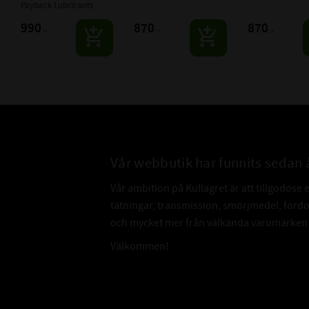
Payback Lubricants
Lubricants
Lubricants
990
870
870
:-
:-
:-
Vår webbutik har funnits sedan 
Vår ambition på Kullagret är att tillgodose 
tätningar, transmission, smörjmedel, for
och mycket mer från välkända varumärken a
Välkommen!