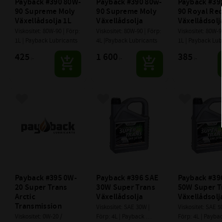
Payback #390 80W-
Payback #390 80w-
Payback #39
90 Supreme Moly 
90 Supreme Moly 
90 Royal Red
Växellådsolja 1L
Växellådsolja
Växellådsolj
Viskositet: 80W-90 | Förp: 
Viskositet: 80W-90 | Förp: 
Viskositet: 80W-90
1L | Payback Lubricants
4L |Payback Lubricants
1L | Payback Lub
425
1 600
385
:-
:-
:-
Lägg till i favoriter
Lägg till i favoriter
Lägg till i f
Payback #395 0W-
Payback #396 SAE 
Payback #396
20 Super Trans 
30W Super Trans 
50W Super Tr
Arctic 
Växellådsolja
Växellådsolj
Transmission
Viskositet: SAE 30W | 
Viskositet: SAE 50
Viskositet: 0W-20 / 
Förp: 4L | Payback 
Förp: 4L | Paybac