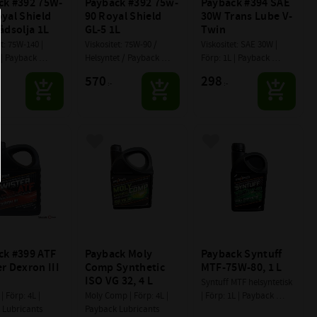
ck #392 75W-
Payback #392 75w-
Payback #394 SAE 
yal Shield 
90 Royal Shield 
30W Trans Lube V-
ådsolja 1L
GL-5 1L
Twin
t: 75W-140 | 
Viskositet: 75W-90 / 
Viskositet: SAE 30W | 
 | Payback 
Helsyntet / Payback 
Förp: 1L | Payback 
nts
Lubricants
Lubricants
570
298
:-
:-
till i favoriter
Lägg till i favoriter
Lägg till i favoriter
k #399 ATF 
Payback Moly 
Payback Syntuff 
r Dexron III 
Comp Synthetic 
MTF-75W-80, 1 L
ISO VG 32, 4 L
Syntuff MTF helsyntetisk 
| Förp: 4L | 
Moly Comp | Förp: 4L | 
| Förp: 1L | Payback 
 Lubricants
Payback Lubricants
Lubricants