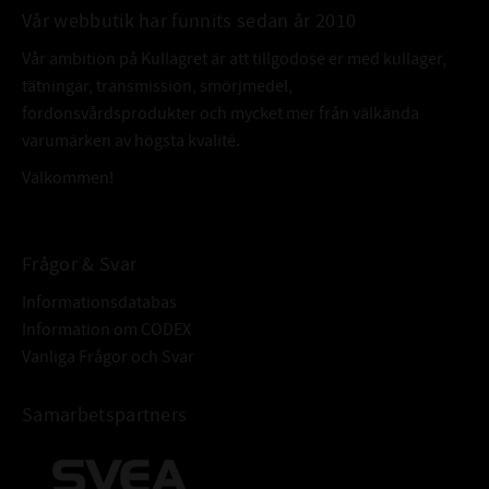
Vår webbutik har funnits sedan år 2010
Eliminerar frysbildning i systemet
Vår ambition på Kullagret är att tillgodose er med kullager,
Förhindrar dieselbakterietillväxt
tätningar, transmission, smörjmedel,
fordonsvårdsprodukter och mycket mer från välkända
ANVÄNDINGSOMRÅDEN
varumärken av högsta kvalité.
För alla dieselmotorer och minskar partiklar i partikelfiltret (DPF)
Välkommen!
TEKNISK INFORMATION
FÄRG:
Brun
Frågor & Svar
NORMALT: 0,05% / 1:2000 (50ml till 50 liter diesel)
Informationsdatabas
DOSERING:
AKUT RENGÖRING: 0,2% / 1:500 (200ml till 50liter
Information om CODEX
diesel
Vanliga Frågor och Svar
FÖRPACKNING:
500ml
Samarbetspartners