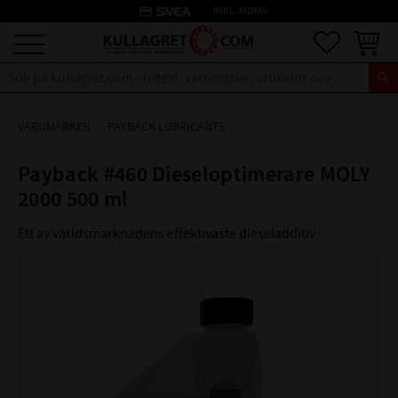
credit_card
INKL. MOMS
Meny
Favoriter
Kundva
VARUMÄRKEN
PAYBACK LUBRICANTS
Payback #460 Dieseloptimerare MOLY
2000 500 ml
Ett av världsmarknadens effektivaste dieseladditiv