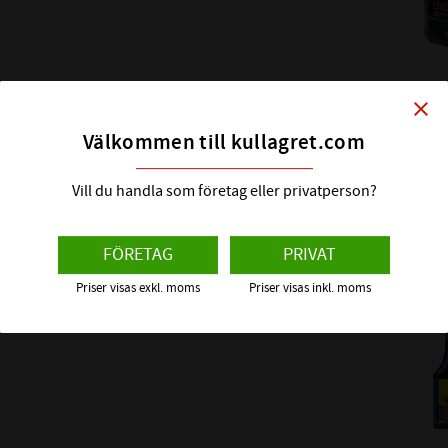
Moly rengör ef
och förbrännin
close
PAYBACK 
DIESELO
Välkommen till kullagret.com
MOLY 200
Innehåller ak
Ett av värl
Vill du handla som företag eller privatperson?
bränslemole
effektivaste
verkningsgrade
340
:-
FÖRETAG
PRIVAT
460 bildar en 
Priser visas exkl. moms
Priser visas inkl. moms
vilket förhin
Lägg till
Vilket 
Ett störr
bränsler