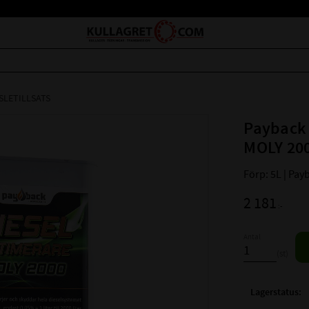
SLETILLSATS
Payback 
MOLY 200
Förp: 5L | Pay
2 181
:-
Antal
st
Lagerstatus