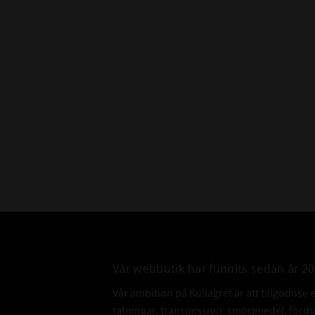
Vår webbutik har funnits sedan år 2
Vår ambition på Kullagret är att tillgodose 
tätningar, transmission, smörjmedel, for