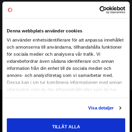
Artikelnr
520111
Vikt
0,05 kg
Denna webbplats använder cookies
Mer info
SLANG:
5/16"
Vi använder enhetsidentifierare för att anpassa innehållet
UTFÖRANDE:
HANE SLANGANSLUTNING
close
och annonserna till användarna, tillhandahålla funktioner
Välkommen till kullagret.com
FABRIKAT:
CEJN / 103205003
för sociala medier och analysera vår trafik. Vi
vidarebefordrar även sådana identifierare och annan
Vill du handla som företag eller privatperson?
information från din enhet till de sociala medier och
annons- och analysföretag som vi samarbetar med.
FÖRETAG
Dessa kan i sin tur kombinera informationen med annan
information som du har tillhandahållit eller som de har
Priser visas exkl. moms
samlat in när du har använt deras tjänster.
PRIVAT
Vår webbutik har funnits sedan år 2010
Visa detaljer
Priser visas inkl. moms
Vår ambition på Kullagret är att tillgodose er med kullager,
tätningar, transmission, smörjmedel,
TILLÅT ALLA
fordonsvårdsprodukter och mycket mer från välkända