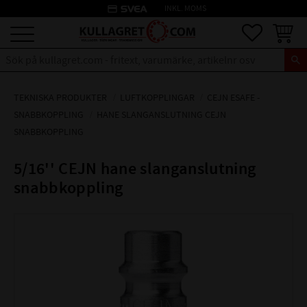
credit_card
INKL. MOMS
Meny
Favoriter
Kundva
TEKNISKA PRODUKTER
LUFTKOPPLINGAR
CEJN ESAFE -
SNABBKOPPLING
HANE SLANGANSLUTNING CEJN
SNABBKOPPLING
5/16'' CEJN hane slanganslutning
snabbkoppling