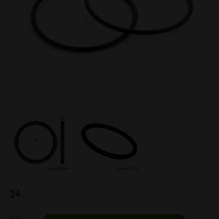
24
:-
Antal