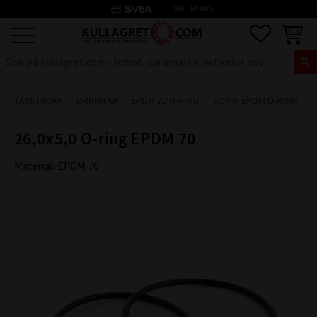
credit_card
INKL. MOMS
Meny
Favoriter
Kundva
TÄTNINGAR
O-RINGAR
EPDM 70 O-RING
5,0MM EPDM O-RING
26,0x5,0 O-ring EPDM 70
Material: EPDM 70