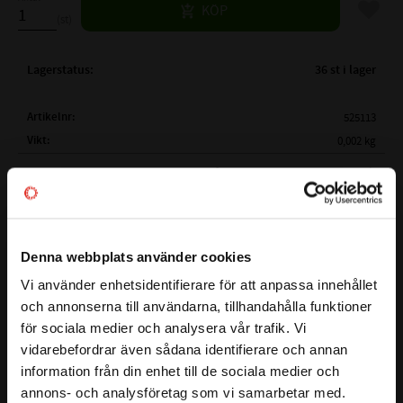
Lägg til
KÖP
st
Lagerstatus
36 st i lager
Artikelnr
525113
Vikt
0,002 kg
Mer info
( ID )
INNERDIAMETER:
26,0 mm
( TJ )
TJOCKLEK:
5,0mm
MATERIAL:
EPDM - Ethylenpropylen
BESTÄNDIGHETSTABELL
Denna webbplats använder cookies
HÅRDHET (SHORE):
Shore 70 (Vanligaste hårdheten)
Vi använder enhetsidentifierare för att anpassa innehållet
TEMPERATUROMRÅDE:
-50°C till +150°C (I luft ca +130°C)
close
och annonserna till användarna, tillhandahålla funktioner
Välkommen till kullagret.com
KEMISK
- Vatten och Ånga +150°C
för sociala medier och analysera vår trafik. Vi
BESTÄNDIGHET
- Glykolbaserade bromsvätskor +150°C
vidarebefordrar även sådana identifierare och annan
Detta är en O-ring som är gjorde av materialet EPDM
Vill du handla som företag eller privatperson?
- Många organiska och oorganiska syror
information från din enhet till de sociala medier och
(Ethylenpropylen). Detta material har en kemiskt
- Rengöringsmedel, soda- o kali- alkalier
annons- och analysföretag som vi samarbetar med.
beständighet mot bland annat vatten och ånga upp till