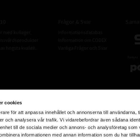
010
Frågor & Svar
Samar
er med kullager,
Informationsdatabas
donsvårdsprodukter
Information om CODEX
v högsta kvalité.
Vanliga Frågor och Svar
r cookies
rare för att anpassa innehållet och annonserna till användarna, t
er och analysera vår trafik. Vi vidarebefordrar även sådana ident
 enhet till de sociala medier och annons- och analysföretag som
ombinera informationen med annan information som du har tillhand