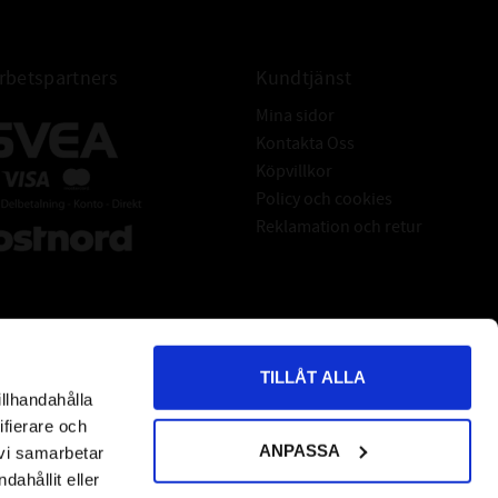
betspartners
Kundtjänst
Mina sidor
Kontakta Oss
Köpvillkor
Policy och cookies
Reklamation och retur
TILLÅT ALLA
illhandahålla
*
indicates required
ifierare och
ANPASSA
 vi samarbetar
ahållit eller