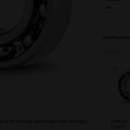
Artikelnr
Vikt
Tillverkare
FULLSTÄNDIG
Visa alla prod
( d )
INNERDIA
( D )
YTTERDI
( B )
BREDD:
TÄTNING:
Lägg till
LAGERSPEL /
LAGERHÅLLA
TEMPERATURV
MÅTTNOGRANN
 är ett enradigt spårkullager utan tätningar,
6000 KUL
CODEX