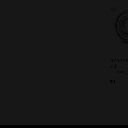
FABRIKAT:
Lägg till
6000 2Z 
SKF
SKF | Dim: 
50
:-