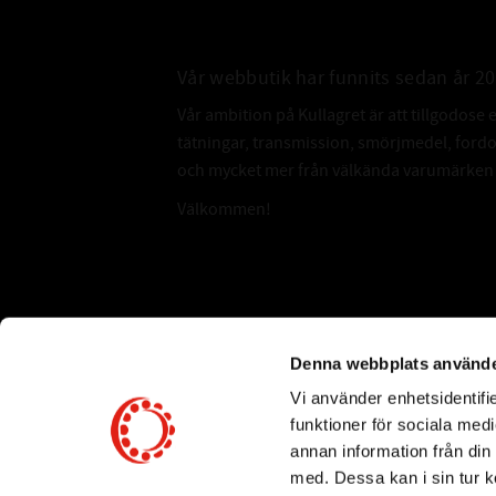
Vår webbutik har funnits sedan år 2
Vår ambition på Kullagret är att tillgodose 
tätningar, transmission, smörjmedel, for
och mycket mer från välkända varumärken a
Välkommen!
Subscribe
Denna webbplats använde
Vi använder enhetsidentifie
*
Email Address
funktioner för sociala medi
annan information från din
med. Dessa kan i sin tur k