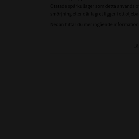
Otätade spårkullager som detta används ofta
smörjning eller där lagret ligger i ett oljeba
Nedan hittar du mer ingående information
Lä