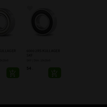
SKF
 i favoriter
Lägg till i favoriter
KULLAGER 
6000 2RS KULLAGER 
SKF
10x26x8
SKF | Dim: 10x26x8
54
:-