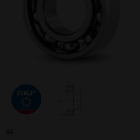
64
:-