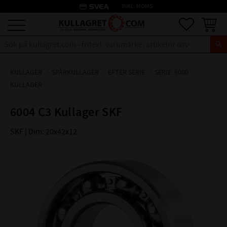
credit_card
INKL. MOMS
Meny
Favoriter
Kundva
KULLAGER
SPÅRKULLAGER
EFTER SERIE
SERIE: 6000
KULLAGER
6004 C3 Kullager SKF
SKF | Dim: 20x42x12