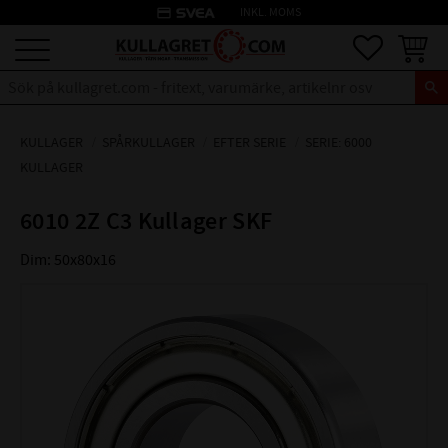
credit_card
INKL. MOMS
Meny
Favoriter
Kundva
KULLAGER
SPÅRKULLAGER
EFTER SERIE
SERIE: 6000
KULLAGER
6010 2Z C3 Kullager SKF
Dim: 50x80x16