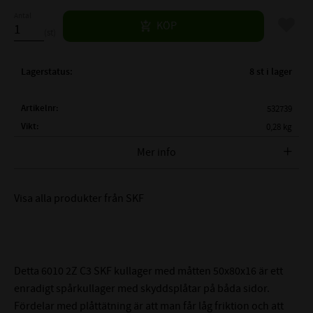
Antal
Lägg til
KÖP
st
Lagerstatus
8 st i lager
Artikelnr
532739
Vikt
0,28 kg
Tillverkare
SKF
Mer info
FULLSTÄNDIG SKF BETECKNING:
SKF 6010 2Z C3
Visa alla produkter från SKF
( d )
INNERDIAMETER:
50 mm
( D )
YTTERDIAMETER:
80 mm
( B )
BREDD:
16 mm
TÄTNING:
Skyddsplåt på båda sidor
Detta 6010 2Z C3 SKF kullager med måtten 50x80x16 är ett
C3 - Större lagerspel
enradigt spårkullager med skyddsplåtar på båda sidor.
LAGERSPEL / RADIALGLAPP:
än Normalt (0,018-0,036mm)
Fördelar med plåttätning är att man får låg friktion och att