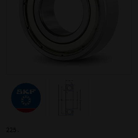
225
:-