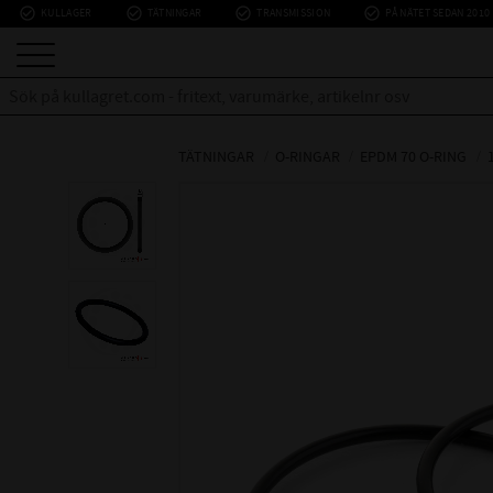
check_circle_outline
check_circle_outline
check_circle_outline
check_circle_outline
KULLAGER
TÄTNINGAR
TRANSMISSION
PÅ NÄTET SEDAN 2010
TÄTNINGAR
O-RINGAR
EPDM 70 O-RING