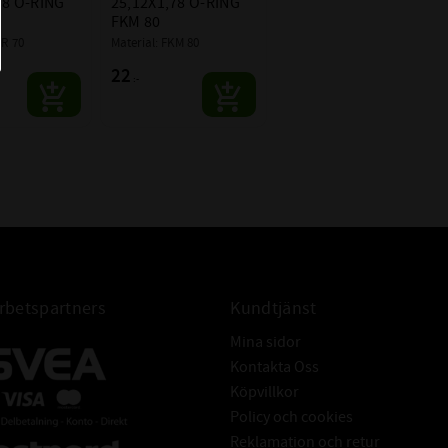
8 O-RING 
25,12X1,78 O-RING 
(alkoholer, ketoner, ester)
FKM 80
BR 70
Material: FKM 80
- Skydrol 500 och 7000
- Ozon / Väder / Åldersresistent
22
:-
Inte kompatibelt med
mineraloljebaserade produkter
(olja, fett och bränslen)
Typiska användningsområden:
ventiler, pumpar och turbiner.
Mycket bred kemisk resistens.
Mycket God Nötningsbeständighet
betspartners
Kundtjänst
25,12 x 1,78 O-ring EPDM
Mina sidor
Kontakta Oss
Köpvillkor
Policy och cookies
Reklamation och retur