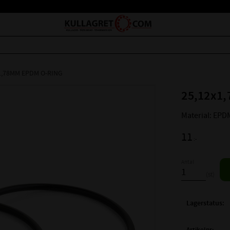
1,78MM EPDM O-RING
25,12x1,
Material: EPD
11
:-
Antal
st
Lagerstatus