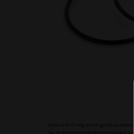
Detta är en O-ring som är gjorde av materi
har en kemiskt beständighet mot bland ann