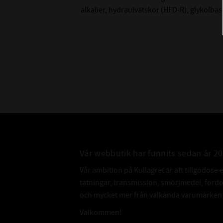
alkalier, hydraulvätskor (HFD-R), glykolb
Vår webbutik har funnits sedan år 2
Vår ambition på Kullagret är att tillgodose 
tätningar, transmission, smörjmedel, for
och mycket mer från välkända varumärken a
Välkommen!