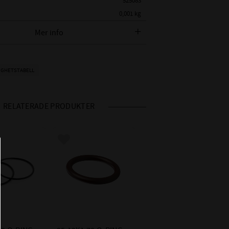
525083
0,001 kg
Mer info
AMETER:
25,12 mm
K:
1,78 mm
EPDM - Ethylenpropylen
IGHETSTABELL
OMRÅDE:
-50°C till +150°C (I luft ca +130°C)
- Vatten och Ånga +150°C
RELATERADE PRODUKTER
- Glykolbaserade bromsvätskor
+150°C
ET
- Många organiska och oorganiska
 i favoriter
Lägg till i favoriter
syror
- Rengöringsmedel, soda- o kali-
alkalier
- Fosfaterbaserade hydraulvätskor
(HFD-R)
- Silikonfett och - olja
- Många Polära lösningsmedel