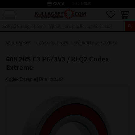
credit_card
INKL. MOMS
Meny
Favoriter
Kundva
VARUMÄRKEN
CODEX KULLAGER
SPÅRKULLAGER - CODEX
608 2RS C3 P6Z3V3 / RLQ2 Codex
Extreme
Codex Extreme | Dim: 8x22x7