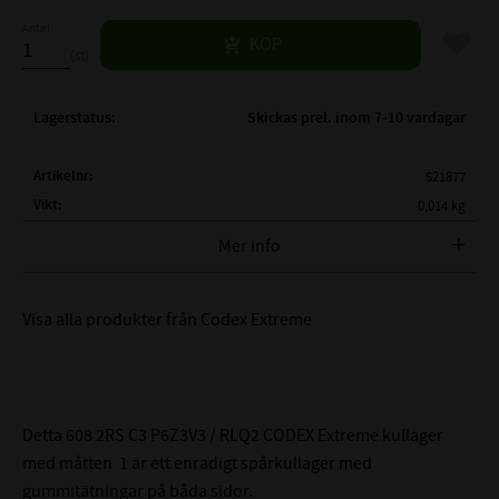
Antal
Lägg til
KÖP
st
Lagerstatus
Skickas prel. inom 7-10 vardagar
Artikelnr
521877
Vikt
0,014 kg
Tillverkare
Codex Extreme
Mer info
608 2RS C3 P6Z3V3 /
FULLSTÄNDIG BETECKNING:
RLQ2
Visa alla produkter från Codex Extreme
( d )
INNERDIAMETER:
8 mm
( D )
YTTERDIAMETER:
22 mm
( B )
BREDD:
7 mm
Detta 608 2RS C3 P6Z3V3 / RLQ2 CODEX Extreme kullager
2RS - Gummitätning på
TÄTNING:
med måtten 1 är ett enradigt spårkullager med
båda sidor
gummitätningar på båda sidor.