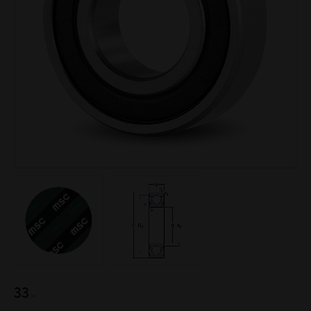
33
:-