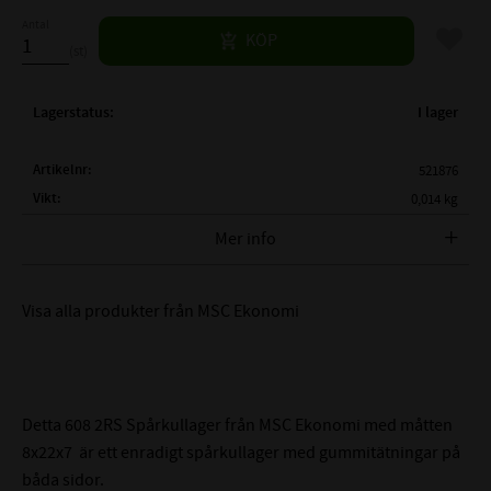
Antal
Lägg til
KÖP
st
Lagerstatus
I lager
Artikelnr
521876
Vikt
0,014 kg
Tillverkare
MSC Ekonomi
Mer info
FULLSTÄNDIG MSC BETECKNING:
MSC 608 2RS
Visa alla produkter från MSC Ekonomi
( d )
INNERDIAMETER:
8mm
( D )
YTTERDIAMETER:
22mm
( B )
BREDD:
7mm
TÄTNING:
Gummitätning på båda sidor
Detta 608 2RS Spårkullager från MSC Ekonomi med måtten
LAGERSPEL / RADIALGLAPP:
CN - Normalt
8x22x7 är ett enradigt spårkullager med gummitätningar på
LAGERHÅLLARE:
Nitad / Pressad Stålhållare
båda sidor.