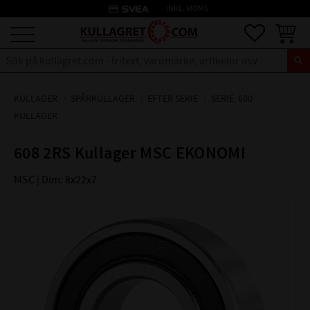
credit_card
INKL. MOMS
Meny
Favoriter
Kundva
KULLAGER
SPÅRKULLAGER
EFTER SERIE
SERIE: 600
KULLAGER
608 2RS Kullager MSC EKONOMI
MSC | Dim: 8x22x7