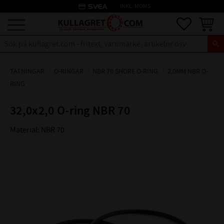
credit_card
INKL. MOMS
Meny
Favoriter
Kundva
TÄTNINGAR
O-RINGAR
NBR 70 SHORE O-RING
2,0MM NBR O-
RING
32,0x2,0 O-ring NBR 70
Material: NBR 70