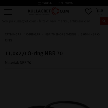
credit_card
INKL. MOMS
Meny
Favoriter
Kundva
TÄTNINGAR
O-RINGAR
NBR 70 SHORE O-RING
2,0MM NBR O-
RING
11,0x2,0 O-ring NBR 70
Material: NBR 70