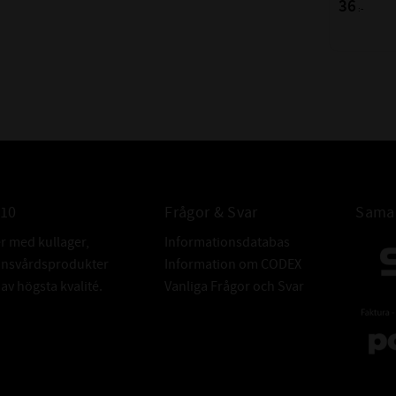
36
:-
BETECKNINGA
Dessa beteckni
samma som 2R
Alla dessa är b
lagret är gummit
010
Frågor & Svar
Samar
FABRIKAT:
er med kullager,
Informationsdatabas
donsvårdsprodukter
Information om CODEX
v högsta kvalité.
Vanliga Frågor och Svar