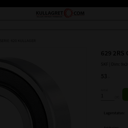
SERIE: 620 KULLAGER
629 2RS 
SKF | Dim: 9x
53
:-
Antal
st
Lagerstatus