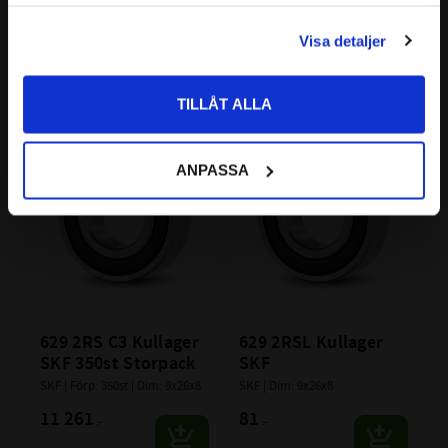
samlat in när du har använt deras tjänster.
SKF
SKF
PRIVAT
SKF | Dim: 9x26x8
SKF | Dim: 9x26x8
Visa detaljer
Priser visas inkl. moms
60
53
:-
:-
TILLÅT ALLA
Lägg till i favoriter
Lägg till i favoriter
ANPASSA
629 2RS C3 Kullager 
629 2RSL Kullager 
SKF 350st Storpack
SKF
SKF | Förp: 350st | Dim: 9x26x8
SKF | Dim: 9x26x8
11 261
81
:-
:-