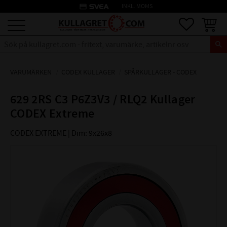
credit_card
INKL. MOMS
Meny
Favoriter
Kundva
VARUMÄRKEN
CODEX KULLAGER
SPÅRKULLAGER - CODEX
629 2RS C3 P6Z3V3 / RLQ2 Kullager
CODEX Extreme
CODEX EXTREME | Dim: 9x26x8