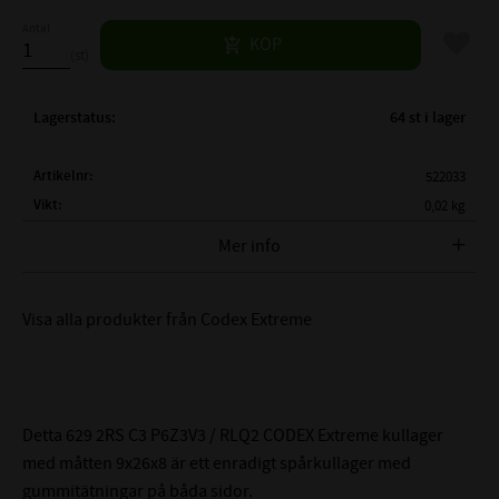
Antal
Lägg til
KÖP
st
Lagerstatus
64 st i lager
Artikelnr
522033
Vikt
0,02 kg
Tillverkare
Codex Extreme
Mer info
626 2RS C3 P6Z3V3 /
FULLSTÄNDIG BETECKNING:
RLQ2
Visa alla produkter från Codex Extreme
( d )
INNERDIAMETER:
9mm
( D )
YTTERDIAMETER:
26 mm
( B )
BREDD:
8 mm
Detta 629 2RS C3 P6Z3V3 / RLQ2 CODEX Extreme kullager
2RS - Gummitätning på
TÄTNING:
med måtten 9x26x8 är ett enradigt spårkullager med
båda sidor
gummitätningar på båda sidor.