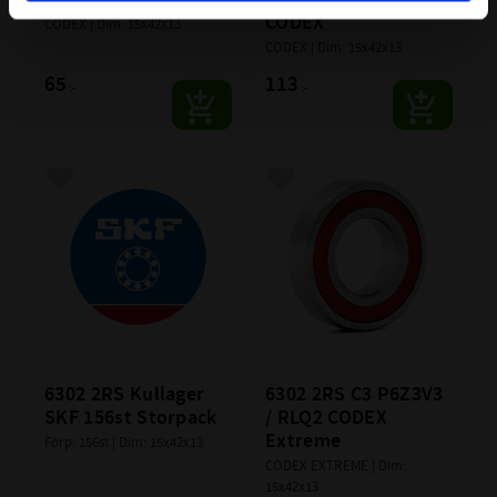
CODEX
CODEX | Dim: 15x42x13
CODEX | Dim: 15x42x13
65
113
:-
:-
Lägg till i favoriter
Lägg till i favoriter
6302 2RS Kullager 
6302 2RS C3 P6Z3V3 
SKF 156st Storpack
/ RLQ2 CODEX 
Extreme
Förp: 156st | Dim: 15x42x13
CODEX EXTREME | Dim: 
15x42x13