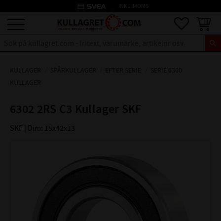
credit_card
INKL. MOMS
Meny
Favoriter
Kundva
KULLAGER
SPÅRKULLAGER
EFTER SERIE
SERIE 6300
KULLAGER
6302 2RS C3 Kullager SKF
SKF | Dim: 15x42x13