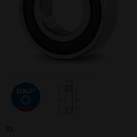
83
:-