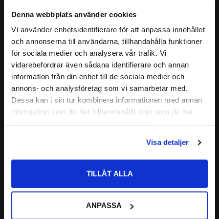
inbyggnaden är anpassade för
Denna webbplats använder cookies
högre varvtal.
Vi använder enhetsidentifierare för att anpassa innehållet
BÄRIGHETSTAL DYNAMISKT:
11,9 kN
6302 2RS Kullager 
6302 2RS Kullager 
close
och annonserna till användarna, tillhandahålla funktioner
SKF
MSC EKONOMI
Välkommen till kullagret.com
BÄRIGHETSTAL STATISKT:
5,4 kN
för sociala medier och analysera vår trafik. Vi
SKF | Dim: 15x42x13
MSC | Dim: 15x42x13
ALTERNATIVA BETECKNINGAR:
vidarebefordrar även sådana identifierare och annan
Vill du handla som företag eller privatperson?
83
32
Dessa beteckningar betyder
6302 2RS C3
:-
:-
information från din enhet till de sociala medier och
samma som 2RS.
6302 2RS1 C3
annons- och analysföretag som vi samarbetar med.
Alla dessa är benämning för att
6302 2RSH C3
FÖRETAG
Dessa kan i sin tur kombinera informationen med annan
lagret är gummitätat.
6302 2RSR C3
information som du har tillhandahållit eller som de har
Priser visas exkl. moms
Lägg till i favoriter
Lägg till i favoriter
6302 DDU C3
samlat in när du har använt deras tjänster.
PRIVAT
6302 LLU C3
Visa detaljer
6302-C-2HRS C3
Priser visas inkl. moms
6302-C-2RSR C3
TILLÅT ALLA
FABRIKAT:
SKF
ANPASSA
6302 2RS Kullager 
SS 6302 2RS 
CODEX
Rostfritt Kullager 