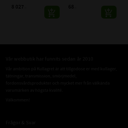
8 027
68
:-
:-
Vår webbutik har funnits sedan år 2010
Vår ambition på Kullagret är att tillgodose er med kullager,
tätningar, transmission, smörjmedel,
fordonsvårdsprodukter och mycket mer från välkända
varumärken av högsta kvalité.
Välkommen!
Frågor & Svar