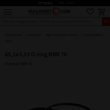
credit_card
INKL. MOMS
Meny
Favoriter
Kundva
TÄTNINGAR
O-RINGAR
NBR 70 SHORE O-RING
3.53MM NBR O-
RING
65,1x3,53 O-ring NBR 70
Material: NBR 70