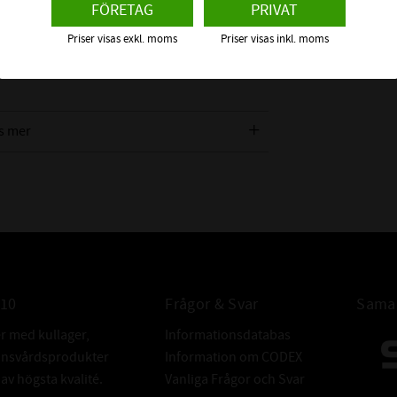
FÖRETAG
PRIVAT
 ca +60°C), Luft, Alkohol, och många andra
itril.
Priser visas exkl. moms
Priser visas inkl. moms
Material" för att se vilket material som
s mer
INTE KOMPAT
MED:
ALTERNATIV
010
Frågor & Svar
Samar
BETECKNING:
er med kullager,
Informationsdatabas
donsvårdsprodukter
Information om CODEX
v högsta kvalité.
Vanliga Frågor och Svar