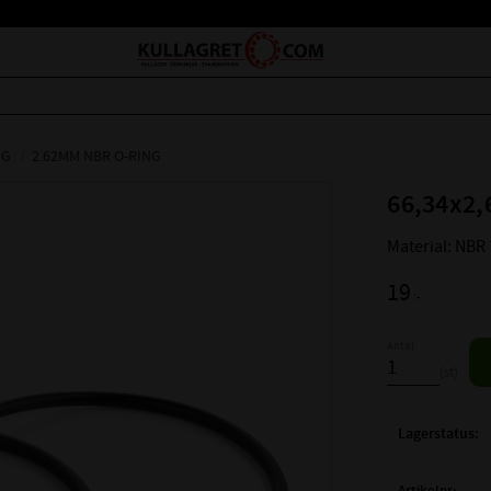
NG
2.62MM NBR O-RING
66,34x2,
Material: NBR
19
:-
Antal
st
Lagerstatus