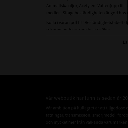
Animaliska oljor, Acetylen, Vatten(upp till
medier. Sitagebeständigheten är god hos n
Kolla i våran pdf fil "Beständighetstabell - 
rekommenderas om du är osäker.
Lä
Vår webbutik har funnits sedan år 2
Vår ambition på Kullagret är att tillgodose 
tätningar, transmission, smörjmedel, for
och mycket mer från välkända varumärken a