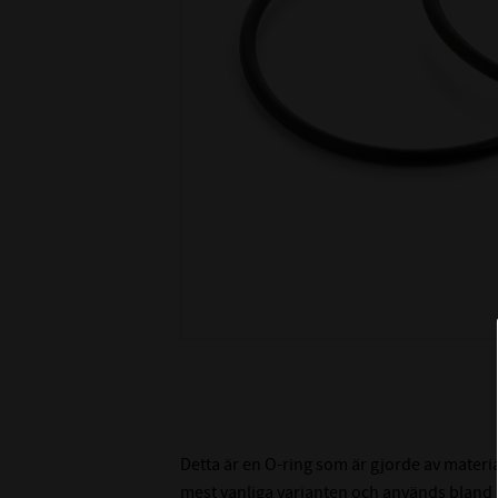
Detta är en O-ring som är gjorde av materi
mest vanliga varianten och används bland an