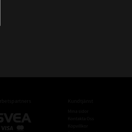
- Många utspädda syror, baser och
saltlösningar i låga temperaturer
- Vatten ( upp till +60°C sen
rekommenderas EPDM)
- Högaromiska bränslen
- Klorade kolväten (trikloretylen)
IBELT
- Polära föreningar (keton, aceton,
ättiksyra-etylen-ester)
- Starka syror
- Glykolbaserade bromsvätskor
- Åldras snabbt om det kommer i
kontakt med luft och ozon
betspartners
Kundtjänst
66,34x2,62 O-ring NBR
Mina sidor
Kontakta Oss
Köpvillkor