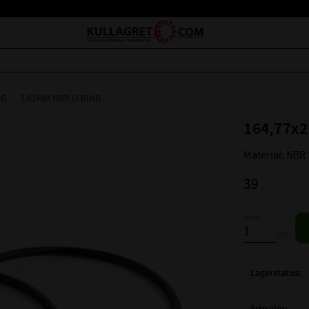
NG
2.62MM NBR O-RING
164,77x2
Material: NBR
39
:-
Antal
st
Lagerstatus