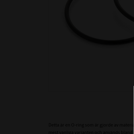
Detta är en O-ring som är gjorde av materi
mest vanliga varianten och används bland an