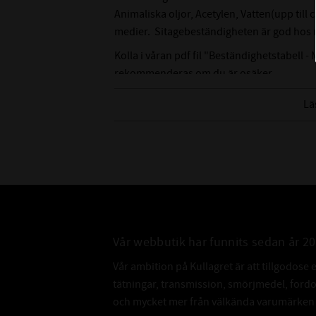
Animaliska oljor, Acetylen, Vatten(upp till
medier. Sitagebeständigheten är god hos n
Kolla i våran pdf fil "Beständighetstabell - 
rekommenderas om du är osäker.
Lä
Vår webbutik har funnits sedan år 2
Vår ambition på Kullagret är att tillgodose 
tätningar, transmission, smörjmedel, for
och mycket mer från välkända varumärken a