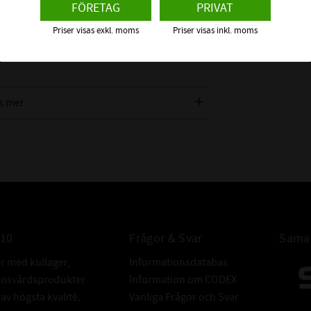
FÖRETAG
PRIVAT
 ca +60°C), Luft, Alkohol, och många andra
itril.
Priser visas exkl. moms
Priser visas inkl. moms
Material" för att se vilket material som
s mer
INTE KOMPAT
MED:
ALTERNATIV
010
Frågor & Svar
Samar
BETECKNING:
er med kullager,
Informationsdatabas
donsvårdsprodukter
Information om CODEX
v högsta kvalité.
Vanliga Frågor och Svar