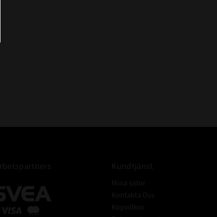
- Många utspädda syror, baser och
saltlösningar i låga temperaturer
- Vatten ( upp till +60°C sen
rekommenderas EPDM)
- Högaromiska bränslen
- Klorade kolväten (trikloretylen)
IBELT
- Polära föreningar (keton, aceton,
ättiksyra-etylen-ester)
- Starka syror
- Glykolbaserade bromsvätskor
- Åldras snabbt om det kommer i
kontakt med luft och ozon
betspartners
Kundtjänst
164,77x2,62 O-ring NBR
Mina sidor
Kontakta Oss
Köpvillkor