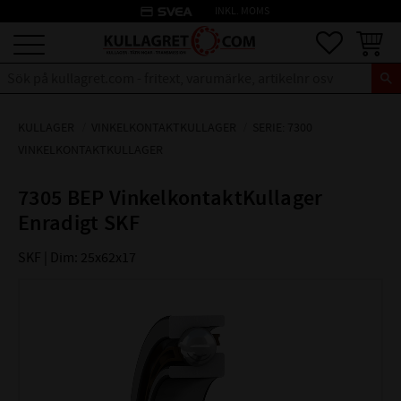
credit_card
INKL. MOMS
Meny
Favoriter
Kundva
KULLAGER
VINKELKONTAKTKULLAGER
SERIE: 7300
VINKELKONTAKTKULLAGER
7305 BEP VinkelkontaktKullager
Enradigt SKF
SKF | Dim: 25x62x17