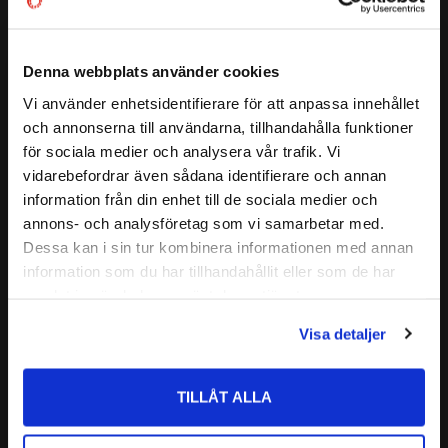
( D1 )
:
≈ 48,25 mm
Ett enradigt vinkelkontaktkullager kan ta upp axialbelastning
( a )
:
26,8 mm
endast i en riktning. Därför ansätts lagret i regel mot ett
annat lager
GRÄNSVARVTAL:
14000 r/min
Denna webbplats använder cookies
( C )
BÄRIGHETSTAL DYNAMISKT:
24,2 kN
BEP
= Lager i normalutförande ( ej universellt parbara) för
Vi använder enhetsidentifierare för att anpassa innehållet
close
( C0 )
BÄRIGHETSTAL STATISKT:
14 kN
och annonserna till användarna, tillhandahålla funktioner
lagringar där endast ett lager används på varje lagerpostion
Välkommen till kullagret.com
Läs mer
för sociala medier och analysera vår trafik. Vi
ALTERNATIVA BETECKNINGAR:
7305 B TVP
BECBP
= lager för universell parning i satser.
vidarebefordrar även sådana identifierare och annan
7305 B XL TVP
Vill du handla som företag eller privatperson?
Relaterade produkter
information från din enhet till de sociala medier och
FABRIKAT:
SKF
annons- och analysföretag som vi samarbetar med.
FÖRETAG
Dessa kan i sin tur kombinera informationen med annan
information som du har tillhandahållit eller som de har
Lägg till i favoriter
Priser visas exkl. moms
samlat in när du har använt deras tjänster.
PRIVAT
Visa detaljer
Priser visas inkl. moms
TILLÅT ALLA