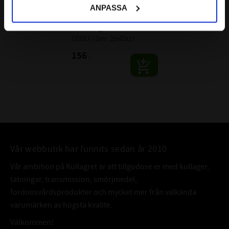
7305 TNB 
ANPASSA
Vinkelkontaktkullager 
Enradigt CODEX
CODEX | Dim: 25x62x17
156
:-
Vår webbutik har funnits sedan år 2010
Vår ambition på Kullagret är att tillgodose er med kullager,
tätningar, transmission, smörjmedel,
fordonsvårdsprodukter och mycket mer från välkända
varumärken av högsta kvalité.
Välkommen!