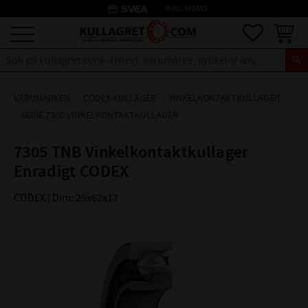
credit_card
INKL. MOMS
Meny
Favoriter
Kundva
VARUMÄRKEN
CODEX KULLAGER
VINKELKONTAKTKULLAGER
SERIE 7300 VINKELKONTAKTKULLAGER
7305 TNB Vinkelkontaktkullager
Enradigt CODEX
CODEX | Dim: 25x62x17