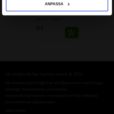
7305 BEP 
ANPASSA
VinkelkontaktKullager 
Enradigt SKF
SKF | Dim: 25x62x17
315
:-
Vår webbutik har funnits sedan år 2010
Vår ambition på Kullagret är att tillgodose er med kullager,
tätningar, transmission, smörjmedel,
fordonsvårdsprodukter och mycket mer från välkända
varumärken av högsta kvalité.
Välkommen!