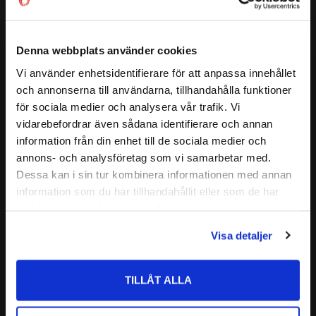
( d2 )
:
≈ 32,38 mm
CODEX är en serie lager av
( D1 )
:
≈ 48,25 mm
( a )
:
26,8 mm
Medelhög kvalitetsnivå
Denna webbplats använder cookies
Lämplig för olika applikationer
7305 B TVP
Vi använder enhetsidentifierare för att anpassa innehållet
ALTERNATIVA BETECKNINGAR:
close
Kvalitetskontrollerad
7305 BEP
och annonserna till användarna, tillhandahålla funktioner
Välkommen till kullagret.com
7305 B
Läs mer
för sociala medier och analysera vår trafik. Vi
Nedan hittar du mer ingående information om detta kullager
7305 TNB
vidarebefordrar även sådana identifierare och annan
Vill du handla som företag eller privatperson?
Relaterade produkter
CODEX - Spinning into
information från din enhet till de sociala medier och
FABRIKAT:
infinity
annons- och analysföretag som vi samarbetar med.
FÖRETAG
Dessa kan i sin tur kombinera informationen med annan
information som du har tillhandahållit eller som de har
Lägg till i favoriter
Priser visas exkl. moms
samlat in när du har använt deras tjänster.
PRIVAT
Visa detaljer
Priser visas inkl. moms
TILLÅT ALLA