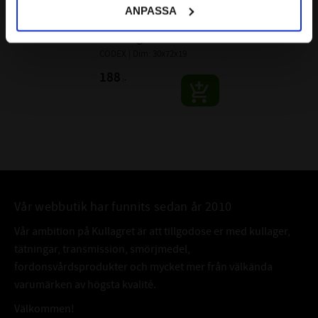
7306 TNB 
ANPASSA
Vinkelkontaktkullager 
Enradigt CODEX
CODEX | Dim: 30x72x19
188
:-
Vår webbutik har funnits sedan år 2010
Vår ambition på Kullagret är att tillgodose er med kullager,
tätningar, transmission, smörjmedel,
fordonsvårdsprodukter och mycket mer från välkända
varumärken av högsta kvalité.
Välkommen!