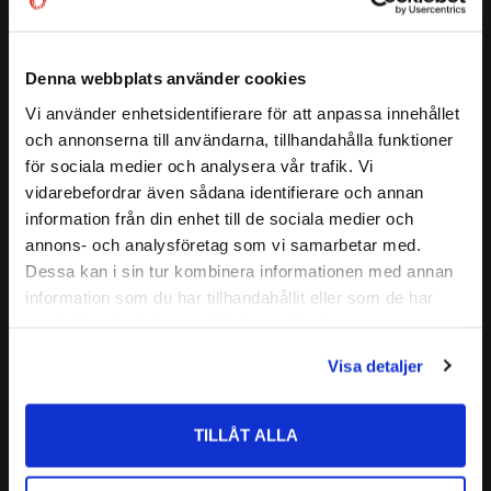
( D1 )
:
≈ 56,6 mm
Ett enradigt vinkelkontaktkullager kan ta upp axialbelastning
( a )
:
31 mm
endast i en riktning. Därför ansätts lagret i regel mot ett
annat lager
GRÄNSVARVTAL:
12000 r/min
Denna webbplats använder cookies
( C )
BÄRIGHETSTAL DYNAMISKT:
32,5 kN
BEP
= Lager i normalutförande ( ej universellt parbara) för
Vi använder enhetsidentifierare för att anpassa innehållet
close
( C0 )
BÄRIGHETSTAL STATISKT:
19,3 kN
och annonserna till användarna, tillhandahålla funktioner
lagringar där endast ett lager används på varje lagerpostion
Välkommen till kullagret.com
Läs mer
för sociala medier och analysera vår trafik. Vi
ALTERNATIVA BETECKNINGAR:
7306 B TVP
BECBP
= lager för universell parning i satser.
vidarebefordrar även sådana identifierare och annan
7306 B XL TVP
Vill du handla som företag eller privatperson?
Relaterade produkter
information från din enhet till de sociala medier och
FABRIKAT:
SKF
annons- och analysföretag som vi samarbetar med.
FÖRETAG
Dessa kan i sin tur kombinera informationen med annan
information som du har tillhandahållit eller som de har
Lägg till i favoriter
Priser visas exkl. moms
samlat in när du har använt deras tjänster.
PRIVAT
Visa detaljer
Priser visas inkl. moms
TILLÅT ALLA