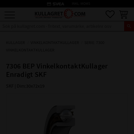
credit_card
INKL. MOMS
Meny
Favoriter
Kundva
KULLAGER
VINKELKONTAKTKULLAGER
SERIE: 7300
VINKELKONTAKTKULLAGER
7306 BEP VinkelkontaktKullager
Enradigt SKF
SKF | Dim:30x72x19