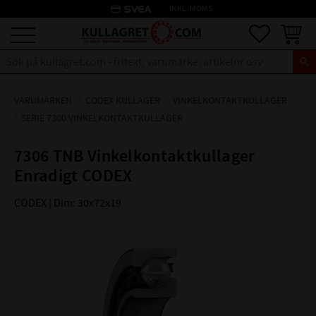
credit_card
INKL. MOMS
Meny
Favoriter
Kundva
VARUMÄRKEN
CODEX KULLAGER
VINKELKONTAKTKULLAGER
SERIE 7300 VINKELKONTAKTKULLAGER
7306 TNB Vinkelkontaktkullager
Enradigt CODEX
CODEX | Dim: 30x72x19