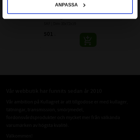
7306 BEP 
ANPASSA
VinkelkontaktKullager 
Enradigt SKF
SKF | Dim:30x72x19
501
:-
Vår webbutik har funnits sedan år 2010
Vår ambition på Kullagret är att tillgodose er med kullager,
tätningar, transmission, smörjmedel,
fordonsvårdsprodukter och mycket mer från välkända
varumärken av högsta kvalité.
Välkommen!