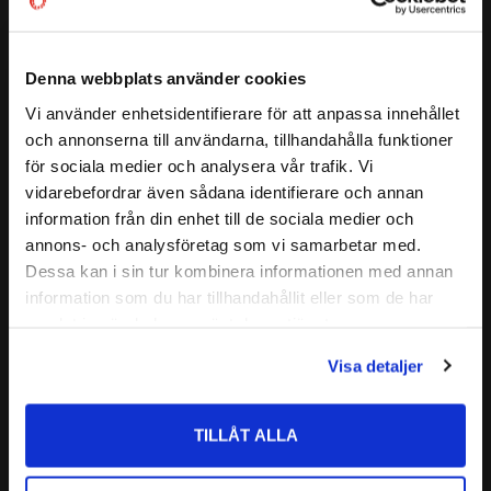
( d2 )
:
≈ 37,9 mm
CODEX är en serie lager av
( D1 )
:
≈ 56,6 mm
( a )
:
31 mm
Medelhög kvalitetsnivå
Denna webbplats använder cookies
Lämplig för olika applikationer
7306 B TVP
Vi använder enhetsidentifierare för att anpassa innehållet
ALTERNATIVA BETECKNINGAR:
close
Kvalitetskontrollerad
7306 BEP
och annonserna till användarna, tillhandahålla funktioner
Välkommen till kullagret.com
7306 B
Läs mer
för sociala medier och analysera vår trafik. Vi
Nedan hittar du mer ingående information om detta kullager
7306 TNB
vidarebefordrar även sådana identifierare och annan
Vill du handla som företag eller privatperson?
Relaterade produkter
CODEX - Spinning into
information från din enhet till de sociala medier och
FABRIKAT:
infinity
annons- och analysföretag som vi samarbetar med.
FÖRETAG
Dessa kan i sin tur kombinera informationen med annan
information som du har tillhandahållit eller som de har
Lägg till i favoriter
Priser visas exkl. moms
samlat in när du har använt deras tjänster.
PRIVAT
Visa detaljer
Priser visas inkl. moms
TILLÅT ALLA