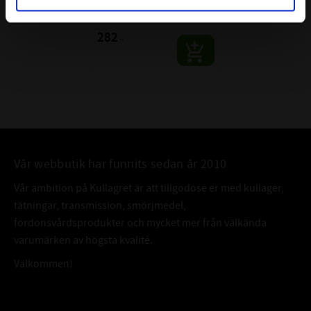
CODEX | Dim: 40x90x23
282
:-
Vår webbutik har funnits sedan år 2010
Vår ambition på Kullagret är att tillgodose er med kullager,
tätningar, transmission, smörjmedel,
fordonsvårdsprodukter och mycket mer från välkända
varumärken av högsta kvalité.
Välkommen!