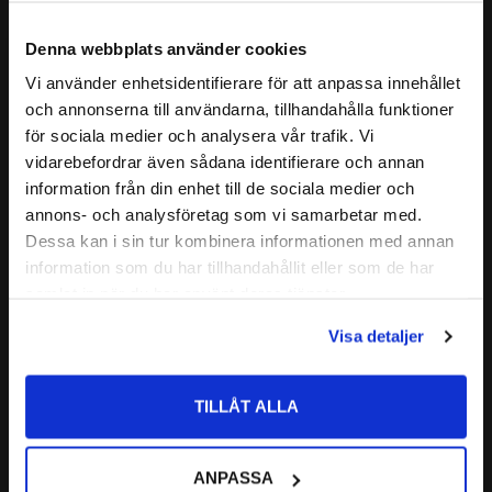
annat lager
( a )
:
39 mm
GRÄNSVARVTAL:
9000 r/min
Denna webbplats använder cookies
BEP
= Lager i normalutförande ( ej universellt parbara) för
( C )
BÄRIGHETSTAL DYNAMISKT:
46,2 kN
lagringar där endast ett lager används på varje lagerpostion
Vi använder enhetsidentifierare för att anpassa innehållet
close
Läs mer
och annonserna till användarna, tillhandahålla funktioner
( C0 )
BÄRIGHETSTAL STATISKT:
30,5 kN
Välkommen till kullagret.com
BECBP
= lager för universell parning i satser.
för sociala medier och analysera vår trafik. Vi
ALTERNATIVA BETECKNINGAR:
7308 B TVP
Relaterade produkter
vidarebefordrar även sådana identifierare och annan
7308 B XL TVP
Vill du handla som företag eller privatperson?
information från din enhet till de sociala medier och
FABRIKAT:
SKF
annons- och analysföretag som vi samarbetar med.
FÖRETAG
Lägg till i favoriter
Dessa kan i sin tur kombinera informationen med annan
information som du har tillhandahållit eller som de har
Priser visas exkl. moms
samlat in när du har använt deras tjänster.
PRIVAT
Visa detaljer
Priser visas inkl. moms
TILLÅT ALLA
7308 TNB 
Vinkelkontaktkullager 
ANPASSA
Enradigt CODEX