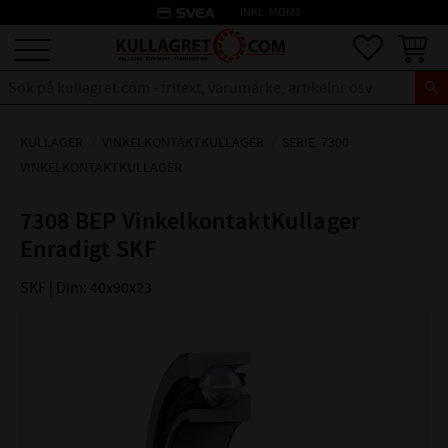
credit_card
INKL. MOMS
Meny
Favoriter
Kundva
KULLAGER
VINKELKONTAKTKULLAGER
SERIE: 7300
VINKELKONTAKTKULLAGER
7308 BEP VinkelkontaktKullager
Enradigt SKF
SKF | Dim: 40x90x23