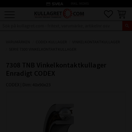
credit_card
INKL. MOMS
Meny
Favoriter
Kundva
VARUMÄRKEN
CODEX KULLAGER
VINKELKONTAKTKULLAGER
SERIE 7300 VINKELKONTAKTKULLAGER
7308 TNB Vinkelkontaktkullager
Enradigt CODEX
CODEX | Dim: 40x90x23