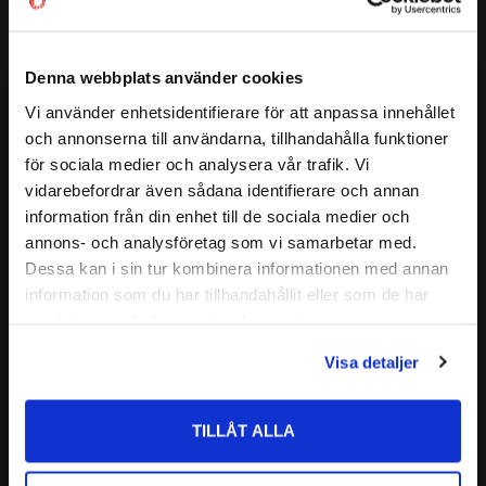
( d2 )
:
≈ 49,55 mm
CODEX är en serie lager av
( D1 )
:
≈ 71,6 mm
( a )
:
39 mm
Medelhög kvalitetsnivå
Denna webbplats använder cookies
Lämplig för olika applikationer
7308 B TVP
Vi använder enhetsidentifierare för att anpassa innehållet
ALTERNATIVA BETECKNINGAR:
close
Kvalitetskontrollerad
7308 BEP
och annonserna till användarna, tillhandahålla funktioner
Välkommen till kullagret.com
7308 B
Läs mer
för sociala medier och analysera vår trafik. Vi
Nedan hittar du mer ingående information om detta kullager
7308 TNB
vidarebefordrar även sådana identifierare och annan
Vill du handla som företag eller privatperson?
Relaterade produkter
CODEX - Spinning into
information från din enhet till de sociala medier och
FABRIKAT:
infinity
annons- och analysföretag som vi samarbetar med.
FÖRETAG
Dessa kan i sin tur kombinera informationen med annan
information som du har tillhandahållit eller som de har
Lägg till i favoriter
Priser visas exkl. moms
samlat in när du har använt deras tjänster.
PRIVAT
Visa detaljer
Priser visas inkl. moms
TILLÅT ALLA