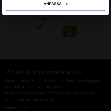
7308 BEP 
ANPASSA
VinkelkontaktKullager 
Enradigt SKF
SKF | Dim: 40x90x23
749
:-
Vår webbutik har funnits sedan år 2010
Vår ambition på Kullagret är att tillgodose er med kullager,
tätningar, transmission, smörjmedel,
fordonsvårdsprodukter och mycket mer från välkända
varumärken av högsta kvalité.
Välkommen!