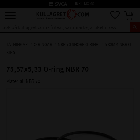
credit_card
INKL. MOMS
Meny
Favoriter
Kundva
TÄTNINGAR
O-RINGAR
NBR 70 SHORE O-RING
5.33MM NBR O-
RING
75,57x5,33 O-ring NBR 70
Material: NBR 70