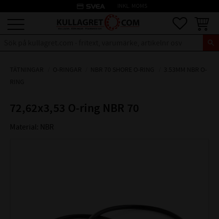
credit_card
INKL. MOMS
Meny
Favoriter
Kundva
TÄTNINGAR
O-RINGAR
NBR 70 SHORE O-RING
3.53MM NBR O-
RING
72,62x3,53 O-ring NBR 70
Material: NBR