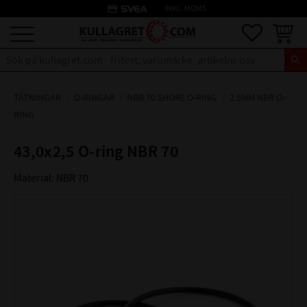
credit_card
INKL. MOMS
Meny
Favoriter
Kundva
TÄTNINGAR
O-RINGAR
NBR 70 SHORE O-RING
2.5MM NBR O-
RING
43,0x2,5 O-ring NBR 70
Material: NBR 70