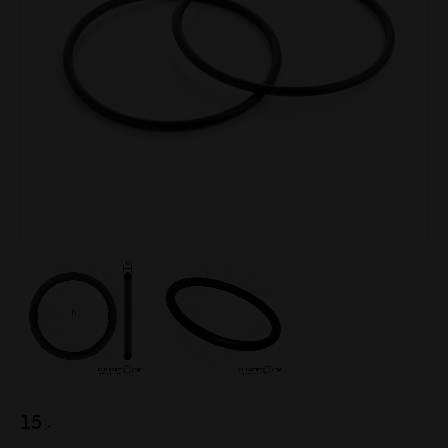
15
:-