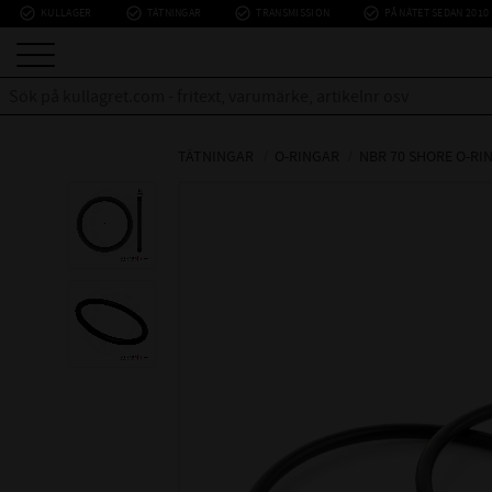
check_circle_outline
check_circle_outline
check_circle_outline
check_circle_outline
KULLAGER
TÄTNINGAR
TRANSMISSION
PÅ NÄTET SEDAN 2010
TÄTNINGAR
O-RINGAR
NBR 70 SHORE O-RI