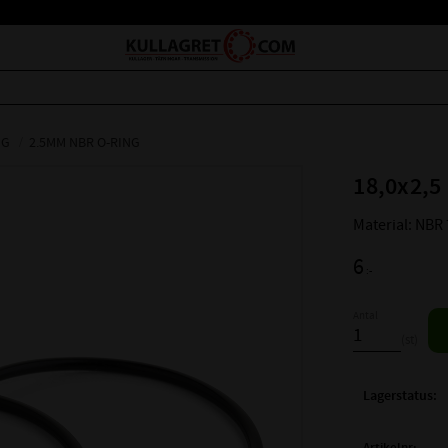
NG
2.5MM NBR O-RING
18,0x2,5
Material: NBR
6
:-
Antal
st
Lagerstatus