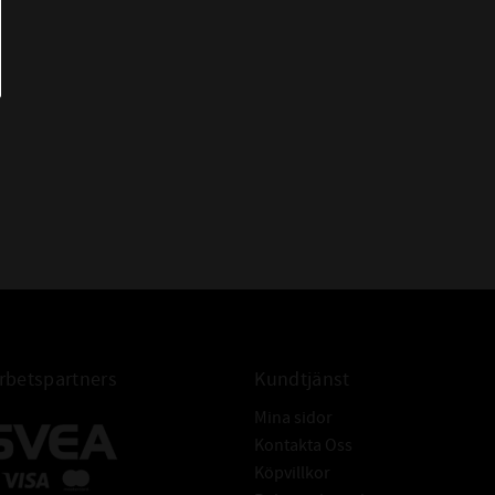
- Många utspädda syror, baser och
saltlösningar i låga temperaturer
- Vatten ( upp till +60°C sen
rekommenderas EPDM)
- Högaromiska bränslen
- Klorade kolväten (trikloretylen)
IBELT
- Polära föreningar (keton, aceton,
ättiksyra-etylen-ester)
- Starka syror
- Glykolbaserade bromsvätskor
- Åldras snabbt om det kommer i
kontakt med luft och ozon
betspartners
Kundtjänst
18x2,5 O-ring NBR
Mina sidor
Kontakta Oss
Köpvillkor