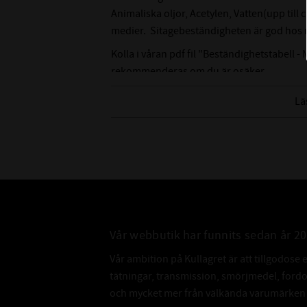
Animaliska oljor, Acetylen, Vatten(upp till
medier. Sitagebeständigheten är god hos n
Kolla i våran pdf fil "Beständighetstabell - 
rekommenderas om du är osäker.
Lä
Vår webbutik har funnits sedan år 2
Vår ambition på Kullagret är att tillgodose 
tätningar, transmission, smörjmedel, for
och mycket mer från välkända varumärken a