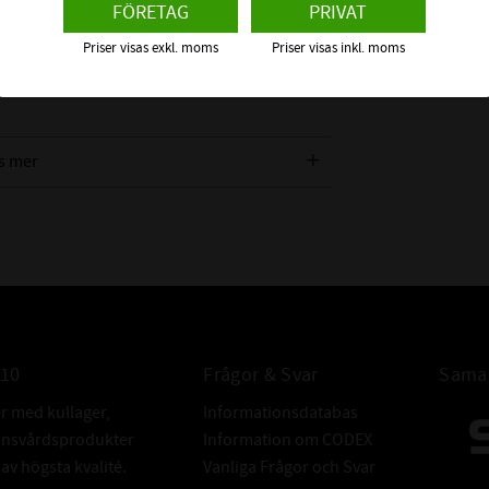
FÖRETAG
PRIVAT
 ca +60°C), Luft, Alkohol, och många andra
itril.
Priser visas exkl. moms
Priser visas inkl. moms
Material" för att se vilket material som
s mer
INTE KOMPAT
MED:
ALTERNATIV
010
Frågor & Svar
Samar
BETECKNING:
er med kullager,
Informationsdatabas
donsvårdsprodukter
Information om CODEX
v högsta kvalité.
Vanliga Frågor och Svar