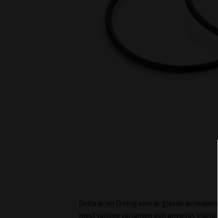
Detta är en O-ring som är gjorde av materi
mest vanliga varianten och används bland an