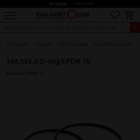
credit_card
INKL. MOMS
Meny
Favoriter
Kundva
TÄTNINGAR
O-RINGAR
EPDM 70 O-RING
3.0MM EPDM O-RING
144,5x3,0 O-ring EPDM 70
Material: EPDM 70