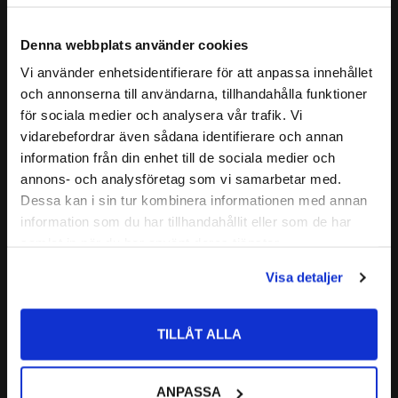
- Fosfaterbaserade hydraulvätskor (HFD-R)
+150°C, soda alkalier, hydraulvätskor (HFD-R),
- Silikonfett och - olja
glykolbaserade bromsvätskor med flera.
Denna webbplats använder cookies
- Många Polära lösningsmedel (alkoholer,
ketoner, ester)
Vi använder enhetsidentifierare för att anpassa innehållet
close
- Skydrol 500 och 7000
och annonserna till användarna, tillhandahålla funktioner
Välkommen till kullagret.com
Läs mer
- Ozon / Väder / Åldersresistent
för sociala medier och analysera vår trafik. Vi
vidarebefordrar även sådana identifierare och annan
Inte kompatibelt med mineraloljebaserade
Vill du handla som företag eller privatperson?
Relaterade produkter
information från din enhet till de sociala medier och
produkter
annons- och analysföretag som vi samarbetar med.
(olja, fett och bränslen)
ALLMÄNT:
FÖRETAG
Dessa kan i sin tur kombinera informationen med annan
information som du har tillhandahållit eller som de har
Lägg till i favoriter
Typiska användningsområden:
Priser visas exkl. moms
samlat in när du har använt deras tjänster.
ventiler, pumpar och turbiner.
PRIVAT
Mycket bred kemisk resistens.
Visa detaljer
Priser visas inkl. moms
Mycket God Nötningsbeständighet
ALTERNATIV
144,5x3,0 O-ring EPDM
TILLÅT ALLA
BETECKNING:
144,5x3,0 O-ring 
ANPASSA