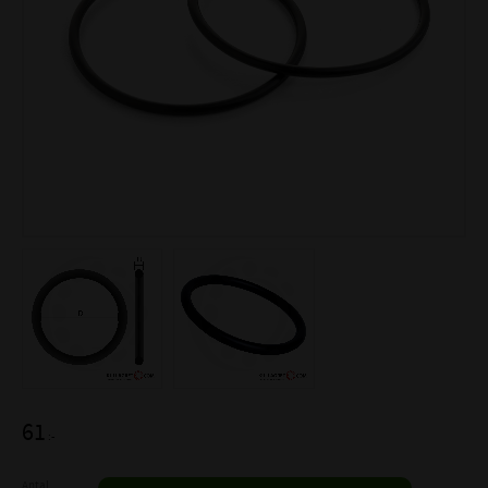
61
:-
Antal