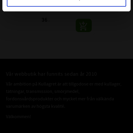
NBR 70
Material: NBR 70
36
:-
Vår webbutik har funnits sedan år 2010
Vår ambition på Kullagret är att tillgodose er med kullager,
tätningar, transmission, smörjmedel,
fordonsvårdsprodukter och mycket mer från välkända
varumärken av högsta kvalité.
Välkommen!