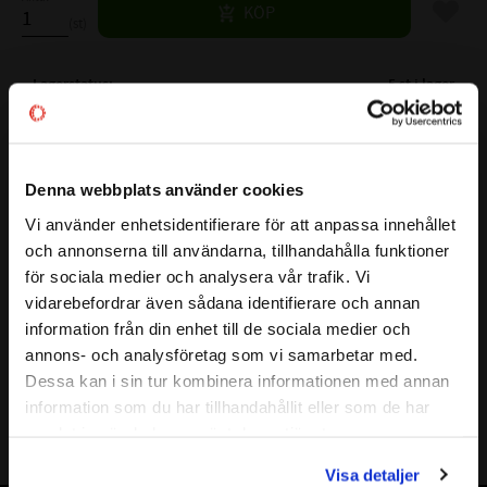
Lägg til
KÖP
st
Lagerstatus
5 st i lager
Artikelnr
530131
Vikt
0,129 kg
Denna webbplats använder cookies
Tillverkare
tershine
Mer info
Vi använder enhetsidentifierare för att anpassa innehållet
close
och annonserna till användarna, tillhandahålla funktioner
Välkommen till kullagret.com
för sociala medier och analysera vår trafik. Vi
Visa alla produkter från tershine
vidarebefordrar även sådana identifierare och annan
Vill du handla som företag eller privatperson?
information från din enhet till de sociala medier och
annons- och analysföretag som vi samarbetar med.
FÖRETAG
Dessa kan i sin tur kombinera informationen med annan
Foam lance-adapter till Nilfisks högtryckstvättar
information som du har tillhandahållit eller som de har
Priser visas exkl. moms
samlat in när du har använt deras tjänster.
PRIVAT
Visa detaljer