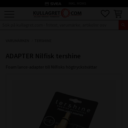
credit_card
INKL. MOMS
Meny
Favoriter
Kundva
VARUMÄRKEN
TERSHINE
ADAPTER Nilfisk tershine
Foam lance-adapter till Nilfisks högtryckstvättar