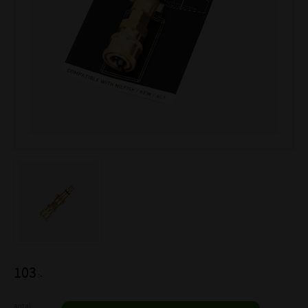
103
:-
Antal