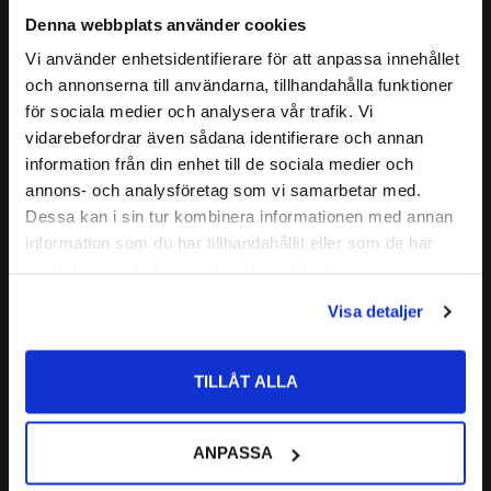
Denna webbplats använder cookies
Vi använder enhetsidentifierare för att anpassa innehållet
close
Applicator tershine
Brush Supersoft - 2 stycken 
och annonserna till användarna, tillhandahålla funktioner
Välkommen till kullagret.com
tershine
Däck och plast-applikator av bra 
för sociala medier och analysera vår trafik. Vi
2 stycken grymt mjuka penslar 
kvalitet.
vidarebefordrar även sådana identifierare och annan
Vill du handla som företag eller privatperson?
med ungefär samma känsla som 
information från din enhet till de sociala medier och
en sminkborste, dvs ruggigt 
59
156
:-
:-
skonsam!
annons- och analysföretag som vi samarbetar med.
FÖRETAG
Dessa kan i sin tur kombinera informationen med annan
information som du har tillhandahållit eller som de har
Priser visas exkl. moms
samlat in när du har använt deras tjänster.
Lägg till i favoriter
Lägg till i favoriter
PRIVAT
Visa detaljer
Priser visas inkl. moms
TILLÅT ALLA
ANPASSA