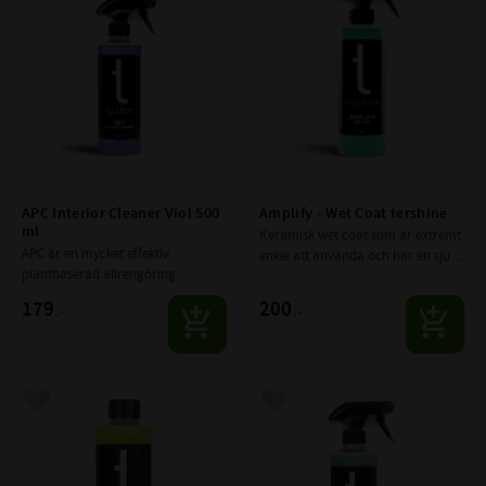
APC Interior Cleaner Viol 500 
Amplify - Wet Coat tershine
ml
Keramisk wet coat som är extremt 
APC är en mycket effektiv 
enkel att använda och har en sjukt 
plantbaserad allrengöring. 
härlig doft.
Lämnar ingen hinna efter sig.
179
200
:-
:-
Lägg till i favoriter
Lägg till i favoriter