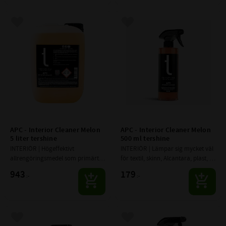
Lägg till i favoriter
Lägg till i favoriter
APC - Interior Cleaner Melon 
APC - Interior Cleaner Melon 
5 liter tershine
500 ml tershine
INTERIÖR | Högeffektivt 
INTERIÖR | Lämpar sig mycket väl 
allrengöringsmedel som primärt 
för textil, skinn, Alcantara, plast, 
är tänkt att användas på insidan 
gummi med mera
943
179
:-
:-
av fordonet
Lägg till i favoriter
Lägg till i favoriter