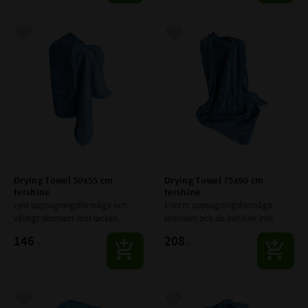
Lägg till i favoriter
Lägg till i favoriter
Drying Towel 50x55 cm 
Drying Towel 75x90 cm 
tershine
tershine
rym uppsugningsförmåga och 
Enorm uppsugningsförmåga, 
väldigt skonsam mot lacken. 
skonsam och du behöver inte 
Fungerar även sjukt bra för 
vrida ur den på en hel bil.
146
208
:-
:-
insidan samt på glas.
Lägg till i favoriter
Lägg till i favoriter