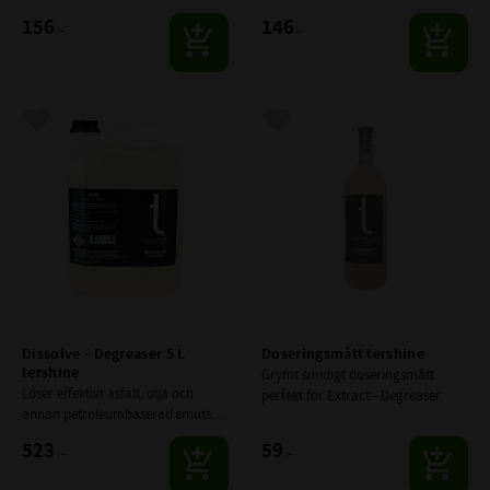
Aromatfri kallavfettning (luktar 
156
146
:-
:-
nästan ingenting)
Lägg till i favoriter
Lägg till i favoriter
Dissolve - Degreaser 5 L 
Doseringsmått tershine
tershine
Grymt smidigt doseringsmått 
Löser effektivt asfalt, olja och 
perfekt för Extract - Degreaser
annan petroleumbaserad smuts. | 
Aromatfri kallavfettning (luktar 
523
59
:-
:-
nästan ingenting)