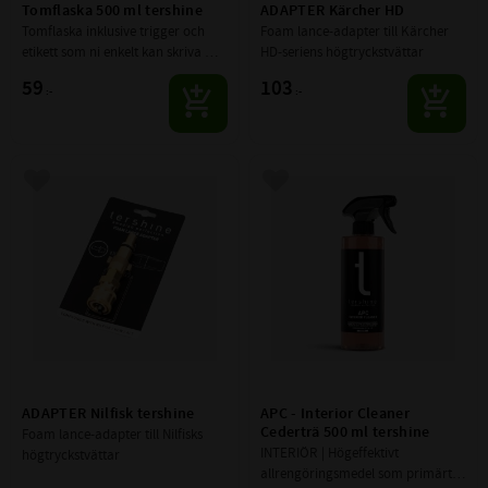
Tomflaska 500 ml tershine
ADAPTER Kärcher HD
Tomflaska inklusive trigger och 
Foam lance-adapter till Kärcher 
etikett som ni enkelt kan skriva 
HD-seriens högtryckstvättar
själva vad som blandas i (använd 
59
103
:-
:-
spritpenna).
Lägg till i favoriter
Lägg till i favoriter
ADAPTER Nilfisk tershine
APC - Interior Cleaner 
Cederträ 500 ml tershine
Foam lance-adapter till Nilfisks 
INTERIÖR | Högeffektivt 
högtryckstvättar
allrengöringsmedel som primärt 