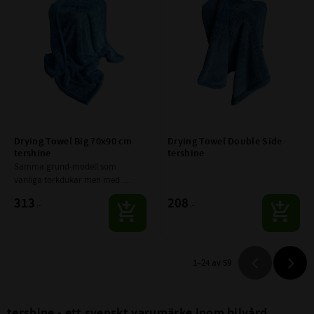
Drying Towel Big 70x90 cm 
Drying Towel Double Side 
tershine
tershine
Samma grund-modell som 
vanliga torkdukar men med 
dubbla sidor istället samt 70x90 i 
313
208
:-
:-
storlek.
1–
24
av
59
tershine - ett svenskt varumärke inom bilvård