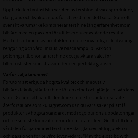
Upptäck den fantastiska världen av tershine bilvårdsprodukter,
där glans och kvalitet möts för att ge din bil det bästa. Som ett
svenskt varumärke kombinerar tershine lång erfarenhet inom
bilvård med en passion för att leverera enastående resultat.
Med ett sortiment av produkter för både invändig och utvändig
rengöring och vård, inklusive bilschampo, bilvax och
poleringstillbehör, är tershine det självklara valet för
bilentusiaster som strävar efter den perfekta glansen.
Varför välja tershine?
Förutom att erbjuda högsta kvalitet och innovativ
bilvårdsteknik, står tershine för enkelhet och glädje i bilvårdens
värld. Genom att handla tershine online hos auktoriserade
återförsäljare som kullagret.com kan du vara säker på att få
produkter av högsta standard, med regelbundna uppdateringar
och de senaste innovationerna inom branschen. Ge din bil den
vård den förtjänar med tershine – där glansen aldrig bleknar
och passionen för bilvård lever vidare. "May the gloss be with