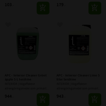
är tänkt att användas på insidan 
103
179
:-
:-
av fordonet
Lägg till i favoriter
Lägg till i favoriter
APC - Interior Cleaner Grönt 
APC - Interior Cleaner Lime 5 
äpple 5 L tershine
liter tershine
INTERIÖR | Högeffektivt 
INTERIÖR | Högeffektivt 
allrengöringsmedel som primärt 
allrengöringsmedel som primärt 
är tänkt att användas på insidan 
är tänkt att användas på insidan 
944
943
:-
:-
av fordonet
av fordonet