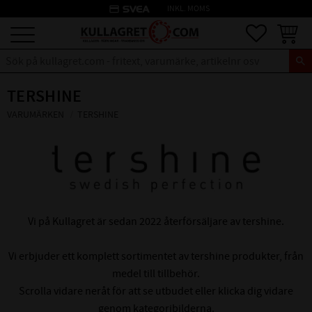
credit_card
INKL. MOMS
Meny
Favoriter
Kundva
TERSHINE
VARUMÄRKEN
TERSHINE
Vi på Kullagret är sedan 2022 återförsäljare av tershine.
Vi erbjuder ett komplett sortimentet av tershine produkter, från
medel till tillbehör.
Scrolla vidare neråt för att se utbudet eller klicka dig vidare
genom kategoribilderna.