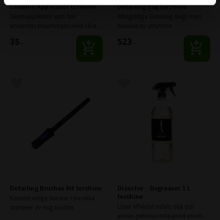
Ceramic Applicator tershine
Detailing Bag tershine
Skumapplikator som bör 
Mångsidiga Detailing Bags med 
användas tillsammans med våra 
massvis av utrymme
suede -dukar.
35
523
:-
:-
Lägg till i favoriter
Lägg till i favoriter
Detailing Brushes kit tershine
Dissolve - Degreaser 1 L 
tershine
Kanontrevliga borstar i tre olika 
Löser effektivt asfalt, olja och 
storlekar av hög kvalitet.
annan petroleumbaserad smuts. | 