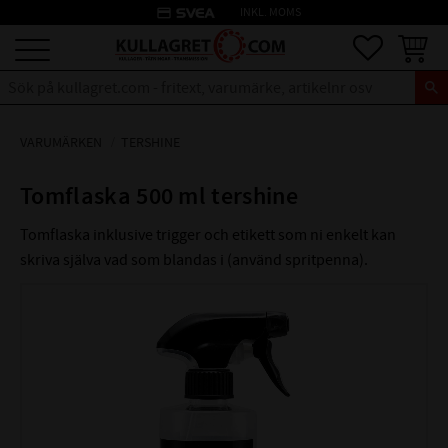
credit_card
INKL. MOMS
Meny
Favoriter
Kundva
VARUMÄRKEN
TERSHINE
Tomflaska 500 ml tershine
Tomflaska inklusive trigger och etikett som ni enkelt kan
skriva själva vad som blandas i (använd spritpenna).