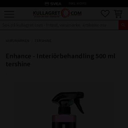
credit_card
INKL. MOMS
Meny
Favoriter
Kundva
VARUMÄRKEN
TERSHINE
Enhance - Interiörbehandling 500 ml
tershine