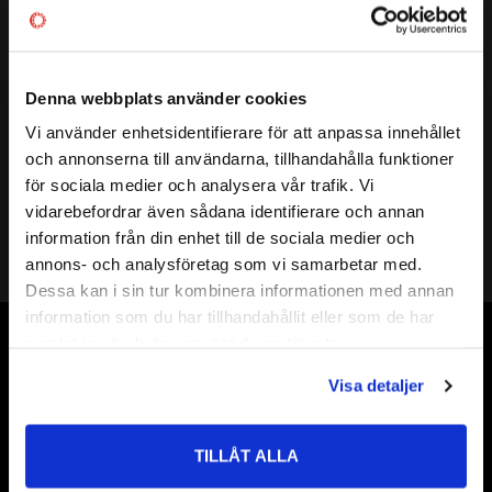
Vikt
0,549 kg
Tillverkare
tershine
Mer info
Denna webbplats använder cookies
Vi använder enhetsidentifierare för att anpassa innehållet
Visa alla produkter från tershine
close
och annonserna till användarna, tillhandahålla funktioner
Välkommen till kullagret.com
för sociala medier och analysera vår trafik. Vi
vidarebefordrar även sådana identifierare och annan
Vill du handla som företag eller privatperson?
information från din enhet till de sociala medier och
annons- och analysföretag som vi samarbetar med.
FÖRETAG
Dessa kan i sin tur kombinera informationen med annan
information som du har tillhandahållit eller som de har
Priser visas exkl. moms
samlat in när du har använt deras tjänster.
Vår webbutik har funnits sedan år 2010
PRIVAT
Visa detaljer
Vår ambition på Kullagret är att tillgodose er med kullager,
Priser visas inkl. moms
tätningar, transmission, smörjmedel,
fordonsvårdsprodukter och mycket mer från välkända
TILLÅT ALLA
varumärken av högsta kvalité.