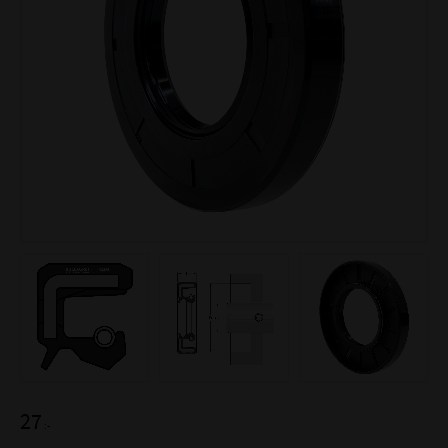
27
:-