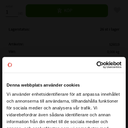
Antal
Lägg til
KÖP
st
Lagerstatus
26 st i lager
Artikelnr
526019
Vikt
0,008 kg
Mer info
FULLSTÄNDIG BETECKNING:
AS 10x19x7
( d1 )
AXELDIAMETER:
10 mm
( D )
YTTERDIAMETER:
19 mm
BESTÄNDIGHETSTABELL
Denna webbplats använder cookies
( B )
BREDD:
7 mm
Vi använder enhetsidentifierare för att anpassa innehållet
close
TEMPERATUROMRÅDE:
-40°C till +100°C
och annonserna till användarna, tillhandahålla funktioner
Välkommen till kullagret.com
MAX TRYCK (BAR):
0,5 Bar
för sociala medier och analysera vår trafik. Vi
vidarebefordrar även sådana identifierare och annan
MATERIAL:
NBR - Nitrilgummi
Vill du handla som företag eller privatperson?
Här har du en radialtätning även kallad packbox som passar
information från din enhet till de sociala medier och
HÅRDHET:
70° Shore
på axlar som har en diameter på
10
mm. Ytterdiametern