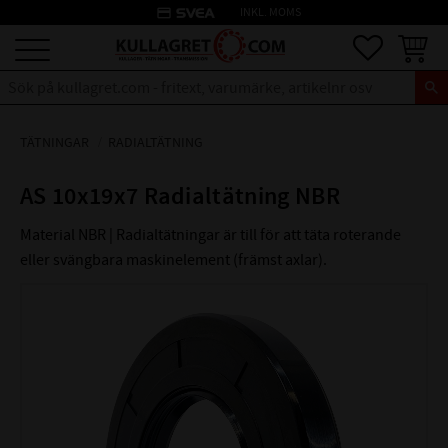
credit_card
INKL. MOMS
Meny
Favoriter
Kundva
TÄTNINGAR
RADIALTÄTNING
AS 10x19x7 Radialtätning NBR
Material NBR | Radialtätningar är till för att täta roterande
eller svängbara maskinelement (främst axlar).