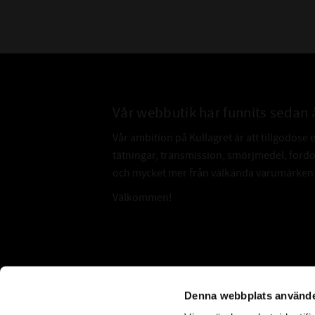
Vår webbutik har funnits sedan 
Vår ambition på Kullagret är att tillgodose 
tätningar, transmission, smörjmedel, for
och mycket mer från välkända varumärken a
Välkommen!
Subscribe
Denna webbplats använde