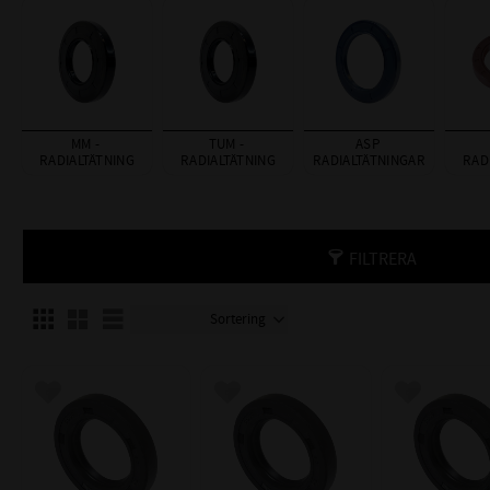
MM - 
TUM - 
ASP 
RADIALTÄTNING
RADIALTÄTNING
RADIALTÄTNINGAR
RAD
FILTRERA
Välj sortering
Välj visningsvy
Lägg till i favoriter
Lägg till i favoriter
Lägg till i f