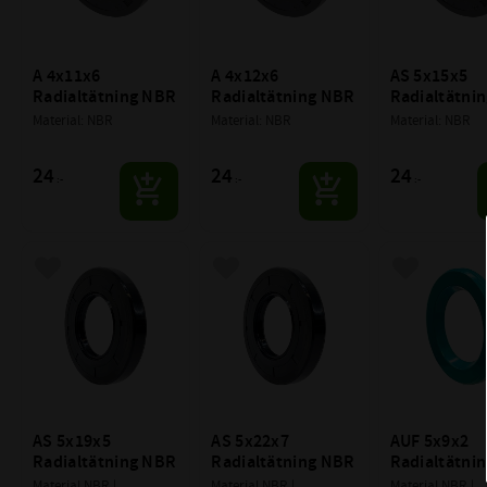
A 4x11x6 
A 4x12x6 
AS 5x15x5 
Radialtätning NBR
Radialtätning NBR
Radialtätni
Material: NBR
Material: NBR
Material: NBR
24
24
24
:-
:-
:-
Lägg till i favoriter
Lägg till i favoriter
Lägg till i f
AS 5x19x5 
AS 5x22x7 
AUF 5x9x2 
Radialtätning NBR
Radialtätning NBR
Radialtätni
Material NBR | 
Material NBR | 
Material NBR | 