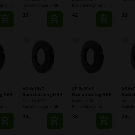
 till 
Radialtätningar är till 
Radialtätningar är till 
rande 
för att täta roterande 
för att täta roterande 
30
42
33
:-
:-
:-
eller svängbara 
eller svängbara 
främst 
maskinelement (främst 
maskinelement (främst 
axlar).
axlar).
avoriter
Lägg till i favoriter
Lägg till i favoriter
Lägg 
AS 6x19x7 
AS 6x20x6 
AS 6x2
ng NBR
Radialtätning NBR
Radialtätning NBR
Radia
Material NBR | 
Material NBR | 
Material
 till 
Radialtätningar är till 
Radialtätningar är till 
Radialtät
rande 
för att täta roterande 
för att täta roterande 
för att 
34
38
24
:-
:-
:-
eller svängbara 
eller svängbara 
eller sv
främst 
maskinelement (främst 
maskinelement (främst 
maskine
axlar).
axlar).
axlar).