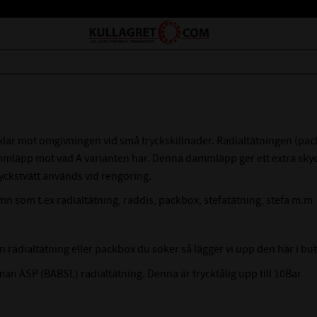
axlar mot omgivningen vid små tryckskillnader. Radialtätningen (pac
dammläpp mot vad A varianten har. Denna dammläpp ger ett extra sky
yckstvätt används vid rengöring.
mn som t.ex radialtätning, raddis, packbox, stefatätning, stefa m.m
n radialtätning eller packbox du söker så lägger vi upp den här i bu
an ASP (BABSL) radialtätning. Denna är trycktålig upp till 10Bar