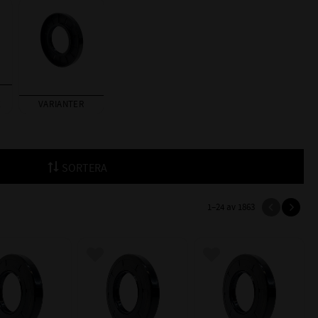
E
VARIANTER
SORTERA
1–
24
av
1863
till i favoriter
Lägg till i favoriter
Lägg till i favoriter