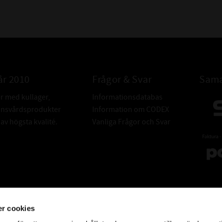
år 2010
Frågor & Svar
Sama
er med kullager,
Informationsdatabas
donsvårdsprodukter
Information om CODEX
v högsta kvalité.
Vanliga Frågor och Svar
r cookies