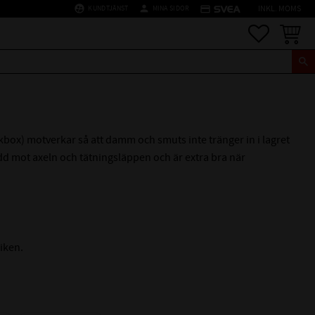
supervised_user_circle
person
credit_card
KUNDTJÄNST
MINA SIDOR
INKL. MOMS
Favoriter
Kundva
kbox) motverkar så att damm och smuts inte tränger in i lagret
dd mot axeln och tätningsläppen och är extra bra när
tiken.