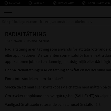
check_circle_outline
check_circle_outline
check_circle_outline
check_circle_outline
KULLAGER
TÄTNINGAR
TRANSMISSION
PÅ NÄTET SEDAN 2010
RADIALTÄTNING
TÄTNINGAR
RADIALTÄTNING
Radialtätning är en tätning som används för att täta roterande 
eller applikationen. AS varianten som vi saluför har en extra 
applikationen jobbar i en dammig, smutsig miljö eller där högtr
Denna Radialtätningen är en tätning som fått en hel del olika na
Finns inte storleken som du söker?
Skicka då ett mail eller kontakt oss via chatten med måtten på di
Om trycket i applikationen övergår 0,5bar (SÄLLSYNT) så väljer m
Vanligast är att axeln roterande och att huset är stationärt.