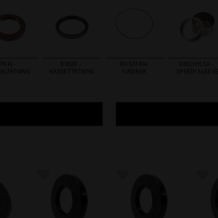
FKM - 
RWDR - 
ROSTFRIA 
AXELHYLSA - 
IALTÄTNING
KASSETTÄTNING
FJÄDRAR
SPEEDI SLEEV
avoriter
Lägg till i favoriter
Lägg till i favoriter
Lägg 