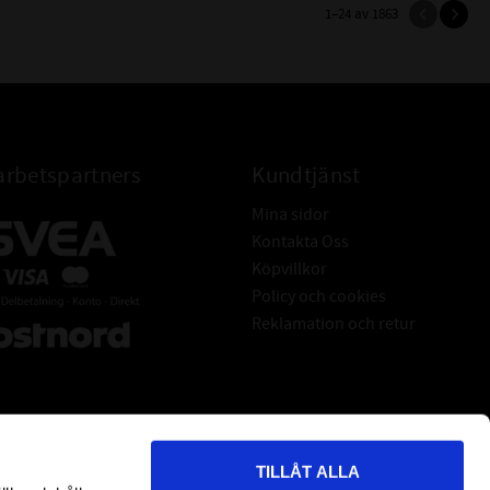
1–
24
av
1863
rbetspartners
Kundtjänst
Mina sidor
Kontakta Oss
Köpvillkor
Policy och cookies
Reklamation och retur
TILLÅT ALLA