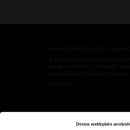
Vår webbutik har funnits sedan 
Vår ambition på Kullagret är att tillgodose 
tätningar, transmission, smörjmedel, for
och mycket mer från välkända varumärken a
Välkommen!
Subscribe
Denna webbplats använde