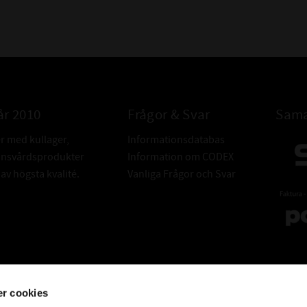
år 2010
Frågor & Svar
Sama
er med kullager,
Informationsdatabas
donsvårdsprodukter
Information om CODEX
v högsta kvalité.
Vanliga Frågor och Svar
r cookies