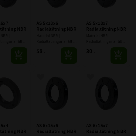
6x7 
AS 5x18x6 
AS 5x18x7 
ltätning NBR
Radialtätning NBR
Radialtätning NBR
 NBR | 
Material NBR | 
Material NBR | 
ningar är till 
Radialtätningar är till 
Radialtätningar är till 
täta roterande 
för att täta roterande 
för att täta roterande 
58
30
:-
:-
ängbara 
eller svängbara 
eller svängbara 
lement (främst 
maskinelement (främst 
maskinelement (främst 
axlar).
axlar).
till i favoriter
Lägg till i favoriter
Lägg till i favoriter
5x4 
AS 6x15x6 
AS 6x15x7 
ltätning NBR
Radialtätning NBR
Radialtätning NBR