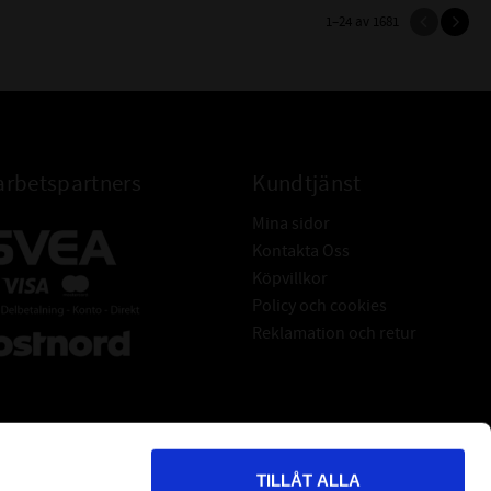
1–
24
av
1681
rbetspartners
Kundtjänst
Mina sidor
Kontakta Oss
Köpvillkor
Policy och cookies
Reklamation och retur
TILLÅT ALLA