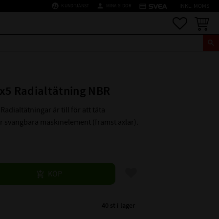
supervised_user_circle
person
credit_card
KUNDTJÄNST
MINA SIDOR
INKL. MOMS
Favoriter
Kundva
x5 Radialtätning NBR
Radialtätningar är till för att täta
er svängbara maskinelement (främst axlar).
Lägg till i favoriter
KÖP
40 st i lager