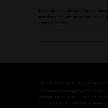
Denna variant av radialtätning är gummibe
med dammläpp som ger ett extra skydd för
smuts och damm.
Tänk på att det är svårt att mäta innerdiame
Lä
rekommenderar att du mäter på axeln som de
innerdiameter.
Vår webbutik har funnits sedan år 2
Vår ambition på Kullagret är att tillgodose 
tätningar, transmission, smörjmedel, for
och mycket mer från välkända varumärken a