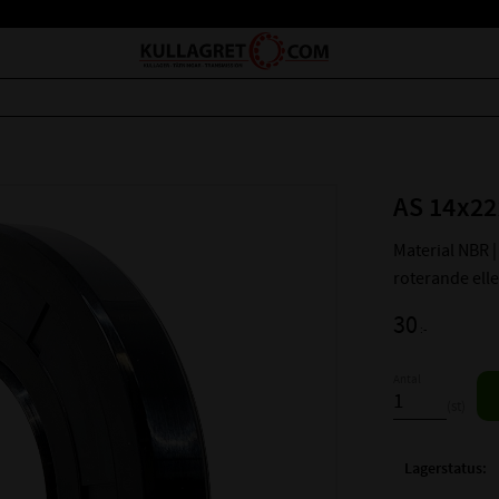
AS 14x22
Material NBR | 
roterande ell
30
:-
Antal
st
Lagerstatus