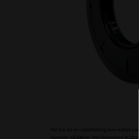
Här har du en radialtätning även kallad p
diameter på
14
mm. Ytterdiametern är
22
m