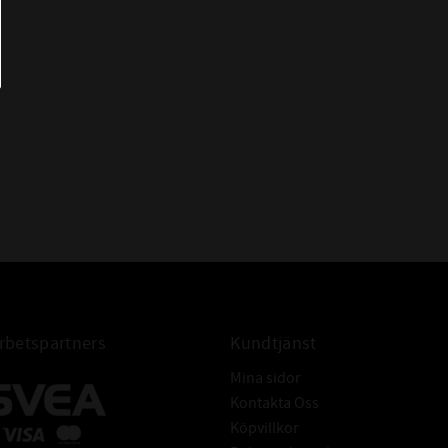
HMSA10 14x22x5
OS-A11 14x22x5
RST 14x22x5
TC 14x22x5
WAS 14x22x5
WDR827 S 14x22x5
AS 14*22*5
AS 14*22*5
AS 14x22x5 Packbox
FÖR AXEL:
Tolerans: ISO h11
Hårdhet: min. 45HRC
Grovhet: RA - 0,2 - 0,8 μm
Rz: 1-5 μm
R max: ≤ 6,3 μm
betspartners
Kundtjänst
Ytfinish: Fri från ojämnheter
Mina sidor
Tolerans: ISO H8
Kontakta Oss
Grovhet: RA = 1,6 - 6,3μm
Köpvillkor
FÖR HÅL:
Rz: = 10-20 μm