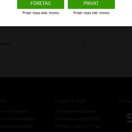
FÖRETAG
PRIVAT
klädd av NBR (Nitrilgummi) och är försedd
Priser visas exkl. moms
Priser visas inkl. moms
 axel och tätningsläpp mot bland annat
tern direkt på en radialtätning. Vi
s mer
n ska täta emot för att få rätt
TOLERANSER 
010
Frågor & Svar
Samar
er med kullager,
Informationsdatabas
donsvårdsprodukter
Information om CODEX
v högsta kvalité.
Vanliga Frågor och Svar
TOLERANSER 