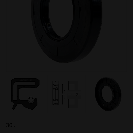
30
:-