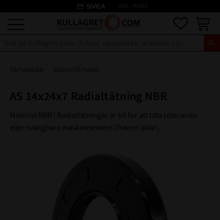
credit_card
INKL. MOMS
Meny
Favoriter
Kundva
TÄTNINGAR
RADIALTÄTNING
AS 14x24x7 Radialtätning NBR
Material NBR | Radialtätningar är till för att täta roterande
eller svängbara maskinelement (främst axlar).