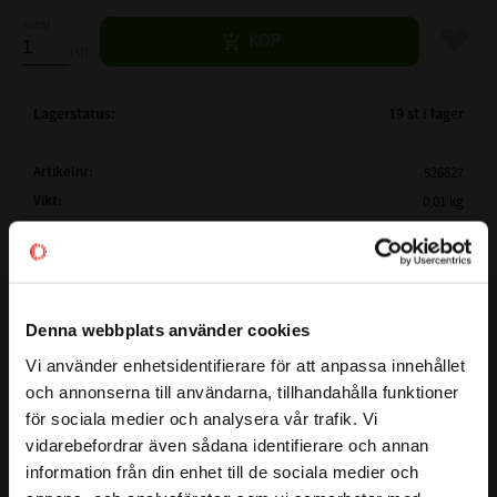
Antal
Lägg til
KÖP
st
Lagerstatus
19 st i lager
Artikelnr
526827
Vikt
0,01 kg
Mer info
FULLSTÄNDIG BETECKNING:
AS 14x24x7
( d1 )
AXELDIAMETER:
14 mm
( D )
YTTERDIAMETER:
24 mm
BESTÄNDIGHETSTABELL
Denna webbplats använder cookies
( B )
BREDD:
7 mm
Vi använder enhetsidentifierare för att anpassa innehållet
close
TEMPERATUROMRÅDE:
-40°C till +100°C
och annonserna till användarna, tillhandahålla funktioner
Välkommen till kullagret.com
MAX TRYCK (BAR):
0,5 Bar
för sociala medier och analysera vår trafik. Vi
vidarebefordrar även sådana identifierare och annan
MATERIAL:
NBR - Nitrilgummi
Vill du handla som företag eller privatperson?
Här har du en radialtätning även kallad packbox som passar
information från din enhet till de sociala medier och
HÅRDHET:
70° Shore
på axlar som har en diameter på
14
mm. Ytterdiametern