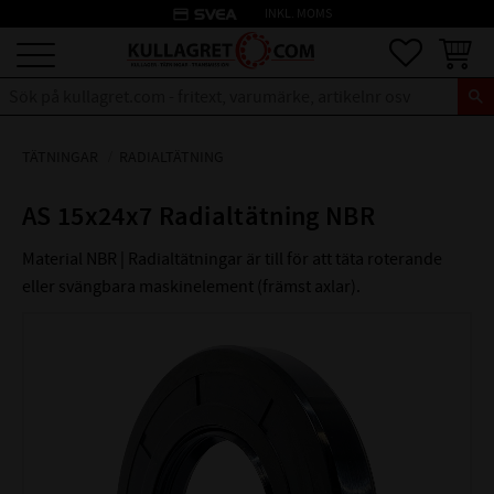
credit_card
INKL. MOMS
Meny
Favoriter
Kundva
TÄTNINGAR
RADIALTÄTNING
AS 15x24x7 Radialtätning NBR
Material NBR | Radialtätningar är till för att täta roterande
eller svängbara maskinelement (främst axlar).