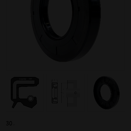
30
:-